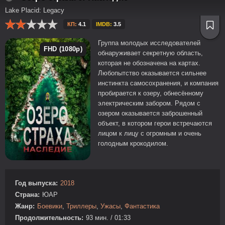
Lake Placid: Legacy
КП:
4.1
IMDB:
3.5
Группа молодых исследователей
FHD (1080p)
обнаруживает секретную область,
которая не обозначена на картах.
Любопытство оказывается сильнее
инстинкта самосохранения, и компания
пробирается к озеру, обнесённому
электрическим забором. Рядом с
озером оказывается заброшенный
объект, в котором герои встречаются
лицом к лицу с огромным и очень
голодным крокодилом.
Год выпуска:
2018
Страна:
ЮАР
Жанр:
Боевики
,
Триллеры
,
Ужасы
,
Фантастика
Продолжительность:
93 мин. / 01:33