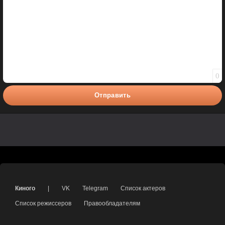
0
Отправить
Киного
|
VK
Telegram
Список актеров
Список режиссеров
Правообладателям