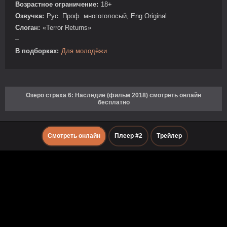
Возрастное ограничение:
18+
Озвучка:
Рус. Проф. многоголосый, Eng.Original
Слоган:
«Terror Returns»
–
В подборках:
Для молодёжи
Озеро страха 6: Наследие (фильм 2018) смотреть онлайн
бесплатно
Смотреть онлайн
Плеер #2
Трейлер