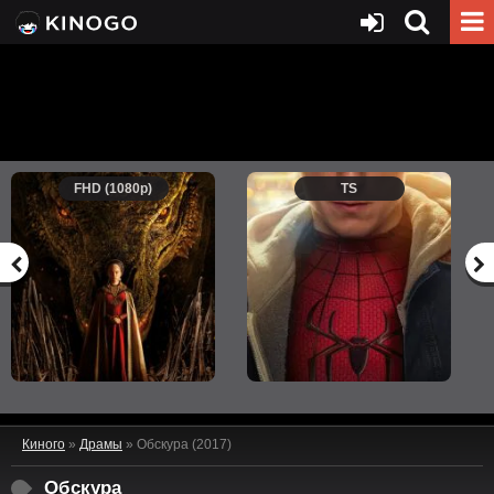
FHD (1080p)
TS
Киного
»
Драмы
» Обскура (2017)
Обскура