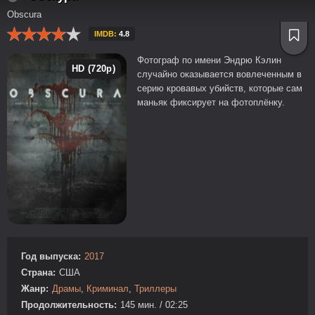
Obscura
IMDB:
4.8
Фотограф по имени Эндрю Кэлин
HD (720p)
случайно оказывается вовлеченным в
серию кровавых убийств, которые сам
маньяк фиксирует на фотоплёнку.
Год выпуска:
2017
Страна:
США
Жанр:
Драмы
,
Криминал
,
Триллеры
Продолжительность:
145 мин. / 02:25