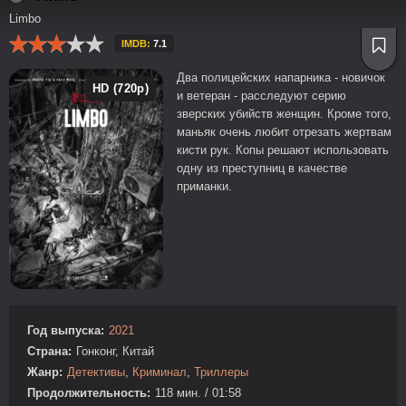
Limbo
IMDB:
7.1
Два полицейских напарника - новичок
HD (720p)
и ветеран - расследуют серию
зверских убийств женщин. Кроме того,
маньяк очень любит отрезать жертвам
кисти рук. Копы решают использовать
одну из преступниц в качестве
приманки.
Год выпуска:
2021
Страна:
Гонконг, Китай
Жанр:
Детективы
,
Криминал
,
Триллеры
Продолжительность:
118 мин. / 01:58