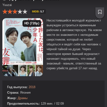
Yuuzai
IMDB:
5.7
Несостоявшийся молодой журналист
HD (720p)
вынужден устроиться временным
рабочим в автомастерскую. На новом
месте он знакомится с нелюдимым
сверстником, который не любит
общаться и ведёт себя как человек с
чёрной тайной на душе. Через
некоторое время бывший журналист
начинает подозревать, что новый
знакомый - маньяк, ответственный за
серию убийств детей 17 лет назад.
Год выпуска:
2018
Страна:
Япония
Жанр:
Драмы
Продолжительность:
129 мин. / 02:09