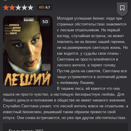
КП:
6.7
Молодая успешная бизнес леди при
SD
странных обстоятельствах знакомится
с лесным отшельником. На первый
взгляд, случайная встреча, не может
повлиять ни на бизнес нашей героини,
ни на размеренную светскую жизнь. Но
как водится, у судьбы свои планы -
Светлана не просто влюбляется в
лесного жителя, а теряет голову.
Пустив дела на самотек, Светлана все
чаще устремляется в охотничий домик
к любимому Лешему.
В тишине леса, ей кажется что она
нашла не просто чувство, а настоящую бескорыстную любовь. Для
Лешего деньги и положение в обществе не имеет никакого значения.
Случайно Светлана узнает, что лесной житель вовсе не отшельник, а
известный бизнесмен, решивший таким образом провести свой
отпуск. Они снова встречаются, но уже при других обстоятельствах.