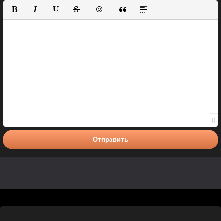
Полужирный
Курсив
Подчеркнутый
Зачеркнутый
Вставить смайлик
Вставка цитаты
Вставка спойлера
0
Отправить