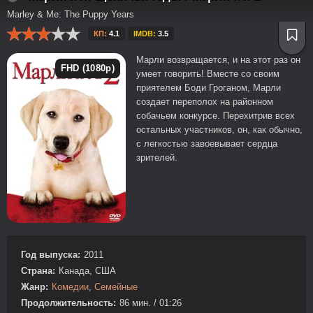
Marley & Me: The Puppy Years
КП:
4.1
IMDB:
3.5
Марли возвращается, и на этот раз он
FHD (1080p)
умеет говорить! Вместе со своим
приятелем Боди Гроганом, Марли
создает переполох на районном
собачьем конкурсе. Перехитрив всех
остальных участников, он, как обычно,
с легкостью завоевывает сердца
зрителей.
Год выпуска:
2011
Страна:
Канада, США
Жанр:
Комедии
,
Семейные
Продолжительность:
86 мин. / 01:26