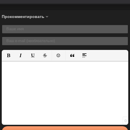
Прокомментировать
Полужирный
Курсив
Подчеркнутый
Зачеркнутый
Вставить смайлик
Вставка цитаты
Вставка спойлера
0