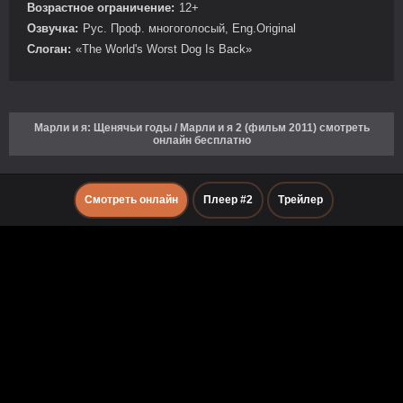
Возрастное ограничение:
12+
Озвучка:
Рус. Проф. многоголосый, Eng.Original
Слоган:
«The World's Worst Dog Is Back»
Марли и я: Щенячьи годы / Марли и я 2 (фильм 2011) смотреть
онлайн бесплатно
Смотреть онлайн
Плеер #2
Трейлер