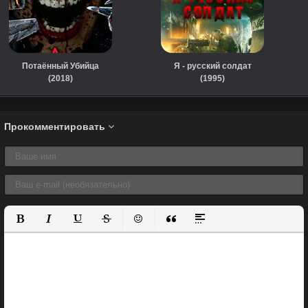
Потаённый Убийца
Я - русский солдат
(2018)
(1995)
Прокомментировать
Полужирный
Курсив
Подчеркнутый
Зачеркнутый
Вставить смайлик
Вставка цитаты
Вставка спойлера