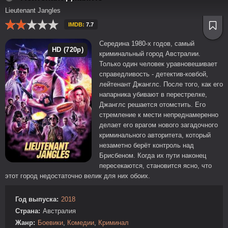
Lieutenant Jangles
IMDB:
7.7
Середина 1980-х годов, самый
HD (720p)
криминальный город Австралии.
Только один человек уравновешивает
справедливость - детектив-ковбой,
лейтенант Джанглс. После того, как его
напарника убивают в перестрелке,
Джанглс решается отомстить. Его
стремление к мести непреднамеренно
делает его врагом нового загадочного
криминального авторитета, который
незаметно берёт контроль над
Брисбеном. Когда их пути наконец
пересекаются, становится ясно, что
этот город недостаточно велик для них обоих.
Год выпуска:
2018
Страна:
Австралия
Жанр:
Боевики
,
Комедии
,
Криминал