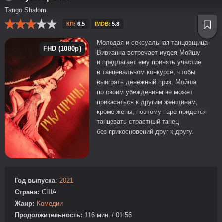
Tango Shalom
КП:
6.5
IMDB:
5.8
Молодая и сексуальная танцовщица
FHD (1080p)
Вивианна встречает иудея Мойшу
и предлагает ему принять участие
в танцевальном конкурсе, чтобы
выиграть денежный приз. Мойша
по своим убеждениям не может
прикасаться к другим женщинам,
кроме жены, поэтому паре придется
танцевать страстный танец
без прикосновений друг к другу.
Год выпуска:
2021
Страна:
США
Жанр:
Комедии
Продолжительность:
116 мин. / 01:56