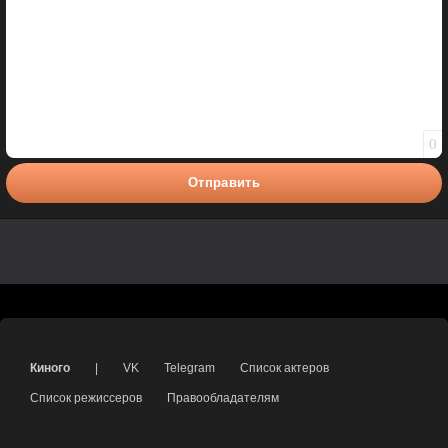
0
Отправить
Киного
|
VK
Telegram
Список актеров
Список режиссеров
Правообладателям