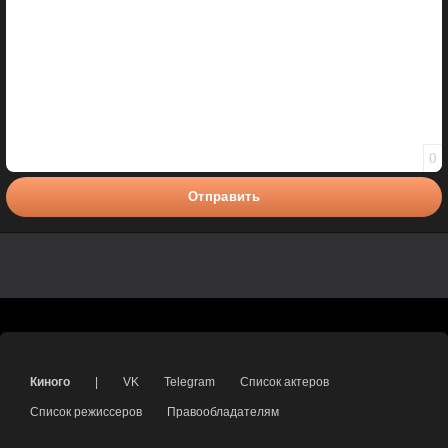
0
Отправить
Киного
|
VK
Telegram
Список актеров
Список режиссеров
Правообладателям