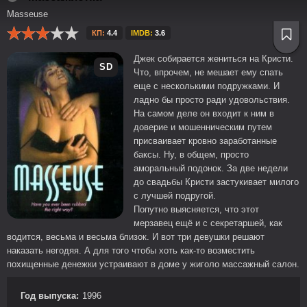
Masseuse
КП:
4.4
IMDB:
3.6
Джек собирается жениться на Кристи.
SD
Что, впрочем, не мешает ему спать
еще с несколькими подружками. И
ладно бы просто ради удовольствия.
На самом деле он входит к ним в
доверие и мошенническим путем
присваивает кровно заработанные
баксы. Ну, в общем, просто
аморальный подонок. За две недели
до свадьбы Кристи застукивает милого
с лучшей подругой.
Попутно выясняется, что этот
мерзавец ещё и с секретаршей, как
водится, весьма и весьма близок. И вот три девушки решают
наказать негодяя. А для того чтобы хоть как-то возместить
похищенные денежки устраивают в доме у жиголо массажный салон.
Год выпуска:
1996