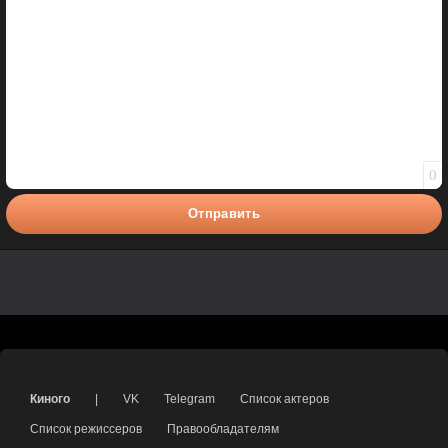
0
Отправить
Киного
|
VK
Telegram
Список актеров
Список режиссеров
Правообладателям