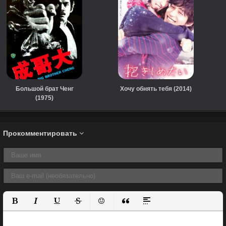
Большой брат Ченг
Хочу обнять тебя (2014)
(1975)
Прокомментировать
Полужирный
Курсив
Подчеркнутый
Зачеркнутый
Вставить смайлик
Вставка цитаты
Вставка спойлера