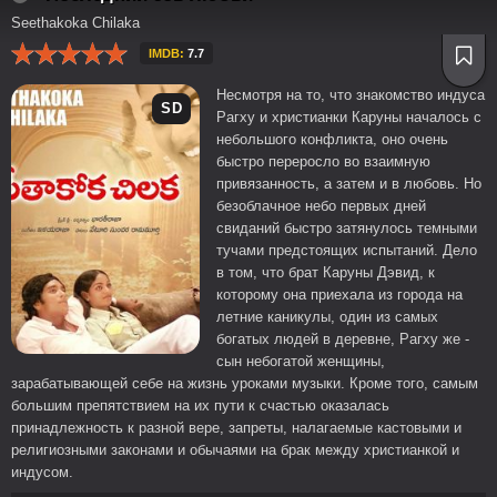
Seethakoka Chilaka
IMDB:
7.7
Несмотря на то, что знакомство индуса
SD
Рагху и христианки Каруны началось с
небольшого конфликта, оно очень
быстро переросло во взаимную
привязанность, а затем и в любовь. Но
безоблачное небо первых дней
свиданий быстро затянулось темными
тучами предстоящих испытаний. Дело
в том, что брат Каруны Дэвид, к
которому она приехала из города на
летние каникулы, один из самых
богатых людей в деревне, Рагху же -
сын небогатой женщины,
зарабатывающей себе на жизнь уроками музыки. Кроме того, самым
большим препятствием на их пути к счастью оказалась
принадлежность к разной вере, запреты, налагаемые кастовыми и
религиозными законами и обычаями на брак между христианкой и
индусом.