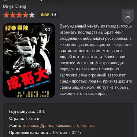
Da ge Cheng
IMDB:
6.6
Вынужденный уехать из города, чтобы
SD
избежать последствий, Брат Ченг,
владеющий небольшим рестораном, в
конце концов возвращается, когда его
настигает весть о том, что на его
людей кто-то охотится. Заняв свое
прежнее место, он быстро наводит
порядок и наказывает виновных,
заслужив себе огромный авторитет
среди простых людей, признавших его
своим защитником, но тут из тюрьмы
выходит его старый враг…
Год выпуска:
1975
Страна:
Гонконг
Жанр:
Боевики
,
Драмы
,
Криминал
,
Триллеры
Продолжительность:
107 мин. / 01:47