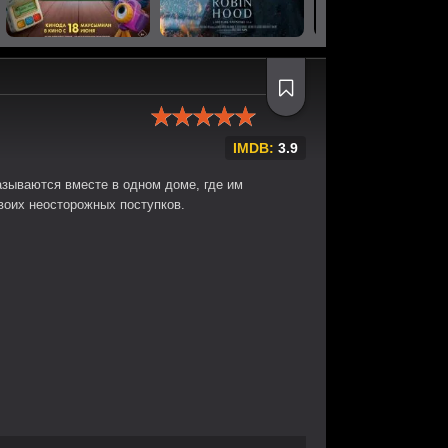
IMDB:
3.9
азываются вместе в одном доме, где им
воих неосторожных поступков.