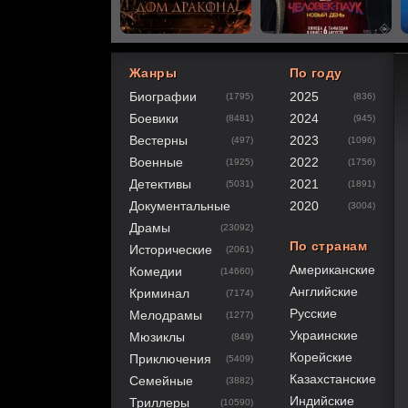
Жанры
По году
Биографии
2025
(1795)
(836)
100
1
2
3
4
5
Боевики
2024
(8481)
(945)
Вестерны
2023
(497)
(1096)
Военные
2022
(1925)
(1756)
Детективы
2021
(5031)
(1891)
Документальные
2020
(3004)
Драмы
(23092)
По странам
Исторические
(2061)
Американские
Комедии
(14660)
Английские
Криминал
(7174)
Русские
Мелодрамы
(1277)
Украинские
Мюзиклы
(849)
Корейские
Приключения
(5409)
Казахстанские
Семейные
(3882)
Индийские
Триллеры
(10590)