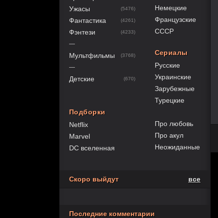
Немецкие
Ужасы
(5476)
Французские
Фантастика
(4261)
СССР
Фэнтези
(4233)
—
Сериалы
Мультфильмы
(3768)
Русские
—
Украинские
Детские
(670)
Зарубежные
Турецкие
Подборки
Про любовь
Netflix
Про акул
Marvel
Неожиданные
DC вселенная
Скоро выйдут
все
Последние комментарии