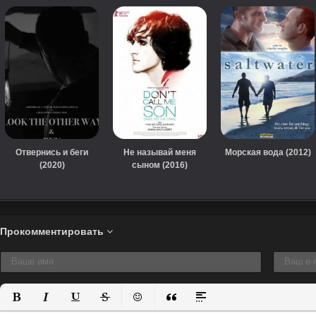
Отвернись и беги
Не называй меня
Морская вода (2012)
(2020)
сыном (2016)
Прокомментировать
Полужирный
Курсив
Подчеркнутый
Зачеркнутый
Вставить смайлик
Вставка цитаты
Вставка спойлера