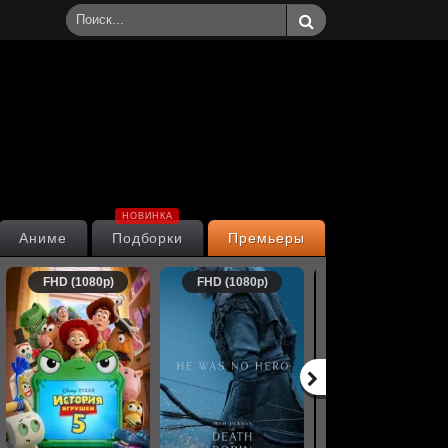
НОВИНКА
Аниме
Подборки
Премьеры
FHD (1080p)
FHD (1080p)
FHD (1080p)