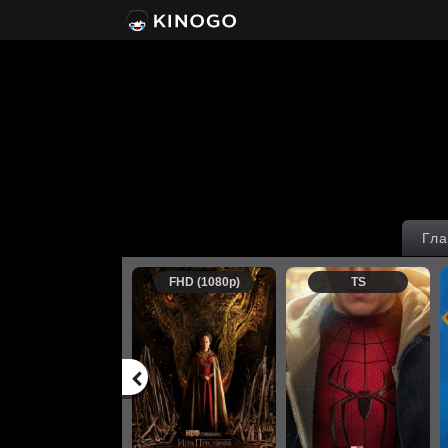
Гла
FHD (1080p)
TS