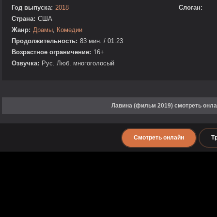
Год выпуска:
2018
Слоган:
—
Страна:
США
Жанр:
Драмы
,
Комедии
Продолжительность:
83 мин. / 01:23
Возрастное ограничение:
16+
Озвучка:
Рус. Люб. многоголосый
Лавина (фильм 2019) смотреть онл
Смотреть онлайн
Т