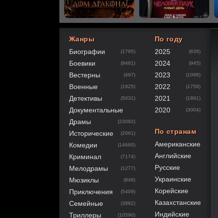
Жанры
По году
Биографии
2025
(1795)
(836)
80
1
2
3
4
5
Боевики
2024
(8481)
(945)
Вестерны
2023
(497)
(1096)
Военные
2022
(1925)
(1756)
Детективы
2021
(5031)
(1891)
Документальные
2020
(3004)
Драмы
(23092)
По странам
Исторические
(2061)
Американские
Комедии
(14660)
Английские
Криминал
(7174)
Русские
Мелодрамы
(1277)
Украинские
Мюзиклы
(849)
Корейские
Приключения
(5409)
Казахстанские
Семейные
(3882)
Индийские
Триллеры
(10590)