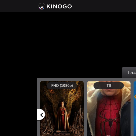
Гла
FHD (1080p)
TS