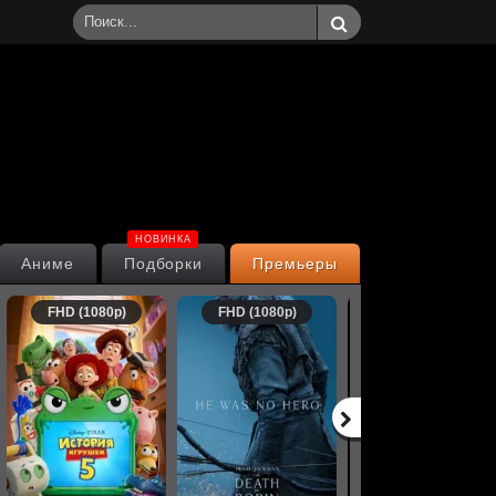
НОВИНКА
Аниме
Подборки
Премьеры
FHD (1080p)
FHD (1080p)
FHD (1080p)