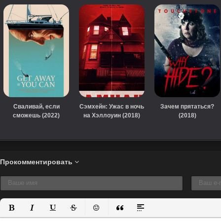
Сваливай, если
Сэмхейн: Ужас в ночь
Зачем прятаться?
сможешь (2022)
на Хэллоуин (2018)
(2018)
Прокомментировать
Полужирный
Курсив
Подчеркнутый
Зачеркнутый
Вставить смайлик
Вставка цитаты
Вставка спойлера