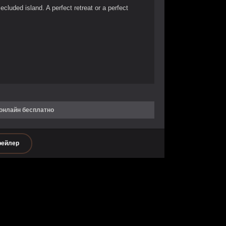
ecluded island. A perfect retreat or a perfect
 онлайн бесплатно
рейлер