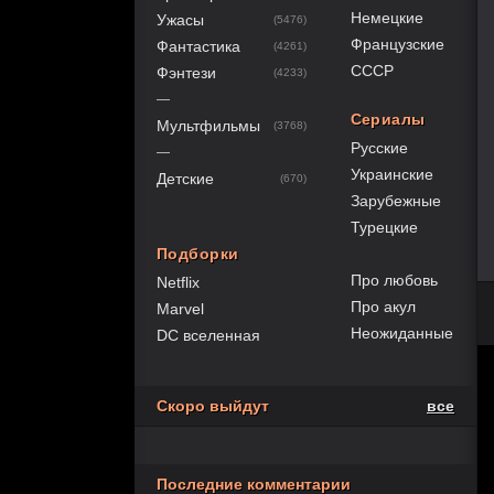
Немецкие
Ужасы
(5476)
Французские
Фантастика
(4261)
СССР
Фэнтези
(4233)
—
Сериалы
Мультфильмы
(3768)
Русские
—
Украинские
Детские
(670)
Зарубежные
Турецкие
Подборки
Про любовь
Netflix
Про акул
Marvel
Неожиданные
DC вселенная
Скоро выйдут
все
Последние комментарии