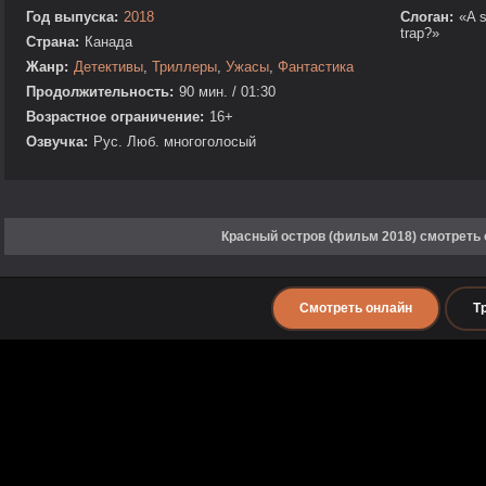
Год выпуска:
2018
Слоган:
«A s
trap?»
Страна:
Канада
Жанр:
Детективы
,
Триллеры
,
Ужасы
,
Фантастика
Продолжительность:
90 мин. / 01:30
Возрастное ограничение:
16+
Озвучка:
Рус. Люб. многоголосый
Красный остров (фильм 2018) смотреть
Смотреть онлайн
Т