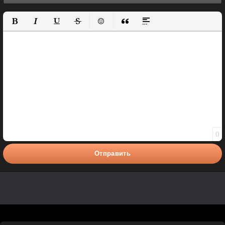
Полужирный
Курсив
Подчеркнутый
Зачеркнутый
Вставить смайлик
Вставка цитаты
Вставка спойлера
0
Отправить