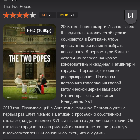
The Two Popes
КП:
7.6
IMDB:
7.6
2005 год. После смерти Иоанна Павла
FHD (1080p)
II кардиналы католической церкви
собираются в Ватикане, чтобы
провести голосование и выбрать
нового папу. В первом туре больше
остальных голосов набирают
консервативный кардинал Ратцингер и
кардинал Бергольо, сторонник
реформирования. По итогам
повторного голосования главой
католической церкви выбирают
Ратцингера - он становится
Бенедиктом XVI.
2013 год. Проживающий в Аргентине кардинал Бергольо уже не
первый раз шлёт письмо в Ватикан с просьбой о собственной
отставке, когда Бенедикт XVI вызывает его для личной встречи. Об
отставке кардинала папа римский и слышать не желает, но двум
высокопоставленным сановникам есть, что обсудить.