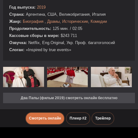
Год выпуска:
2019
Страна:
Аргентина, США, Великобритания, Италия
Жанр:
Биография
,
Драмы
,
Исторические
,
Комедии
Продолжительность:
125 мин. / 02:05
Кассовые сборы в мире:
$243 711
Озвучка:
Netflix, Eng.Original, Укр. Проф. багатоголосий
Слоган:
«Inspired by true events»
Два Папы (фильм 2019) смотреть онлайн бесплатно
Смотреть онлайн
Плеер #2
Трейлер