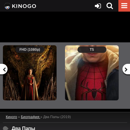
FHD (1080p)
TS
Киного
»
Биография
» Два Папы (2019)
Два Папы