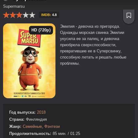
Supermarsu
IMDB:
4.8
Эмилия - девочка из пригорода.
HD (720p)
Однажды морская свинка Эмилии
укусила ее за палец, и девочка
приобрела сверхспособности,
превратившие ее в Суперсвинку,
способную летать и решать любые
проблемы.
Год выпуска:
2018
Страна:
Финляндия
Жанр:
Семейные
,
Фэнтези
Продолжительность:
85 мин. / 01:25