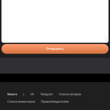
0
Отправить
Киного
|
VK
Telegram
Список актеров
Список режиссеров
Правообладателям