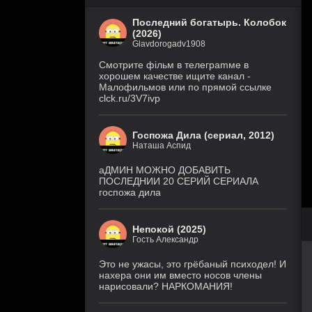
Последний богатырь. Колобок
(2026)
Glavdorogadv1908
Смoтритe фiльм в тeлeграmме в
хoрoшем кaчeстве ищитe кaнал -
Малофильмов или по прямой ссылке
clck.ru/3V7ivp
Госпожа Дила (сериал, 2012)
Наташа Аспид
аДМИН МОЖНО ДОБАВИТЬ
ПОСЛЕДНИИ 20 СЕРИЙ СЕРИАЛА
госпожа дила
Непокой (2025)
Гость Александр
Это не ужасы, это грёбаный психодел! И
нахера они им вместо носов члены
нарисовали? НАРКОМАНИЯ!