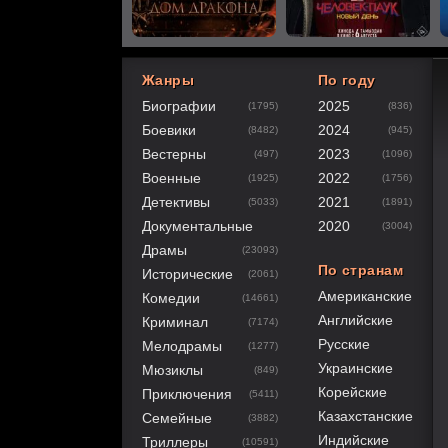
Жанры
По году
Биографии
2025
(1795)
(836)
20
1
2
3
4
5
Боевики
2024
(8482)
(945)
Вестерны
2023
(497)
(1096)
Военные
2022
(1925)
(1756)
Детективы
2021
(5033)
(1891)
Документальные
2020
(3004)
Драмы
(23093)
По странам
Исторические
(2061)
Американские
Комедии
(14661)
Английские
Криминал
(7174)
Русские
Мелодрамы
(1277)
Украинские
Мюзиклы
(849)
Корейские
Приключения
(5411)
Казахстанские
Семейные
(3882)
Индийские
Триллеры
(10591)