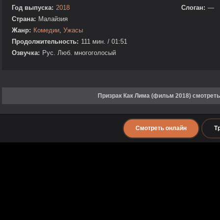
Год выпуска:
2018
Слоган:
—
Страна:
Малайзия
Жанр:
Комедии
,
Ужасы
Продолжительность:
111 мин. / 01:51
Озвучка:
Рус. Люб. многоголосый
Призрак Как Лима (фильм 2018) смотреть
Смотреть онлайн
Т