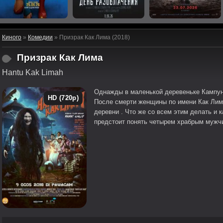
Киного
»
Комедии
» Призрак Как Лима (2018)
Призрак Как Лима
Hantu Kak Limah
Однажды в маленькой деревеньке Кампун
HD (720p)
После смерти женщины по имени Как Лима
деревни . Что же со всем этим делать и ка
предстоит понять четырем храбрым мужч