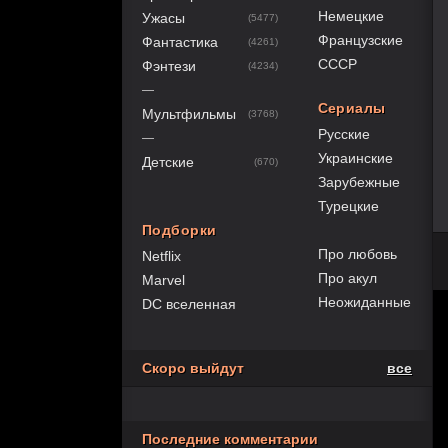
Немецкие
Ужасы
(5477)
Французские
Фантастика
(4261)
СССР
Фэнтези
(4234)
—
Сериалы
Мультфильмы
(3768)
Русские
—
Украинские
Детские
(670)
Зарубежные
Турецкие
Подборки
Про любовь
Netflix
Про акул
Marvel
Неожиданные
DC вселенная
Скоро выйдут
все
Последние комментарии