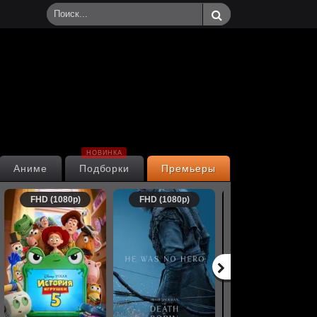
НОВИНКА
Аниме
Подборки
Премьеры
FHD (1080p)
FHD (1080p)
FHD (1080p)