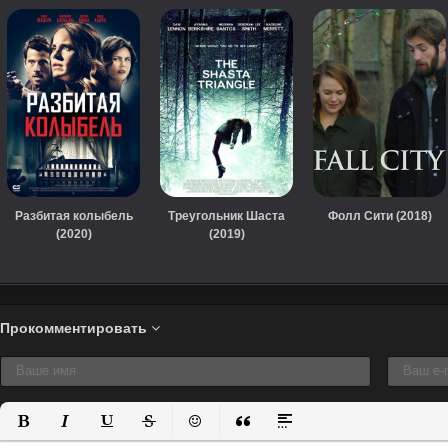
Разбитая колыбель
Треугольник Шаста
Фолл Сити (2018)
(2020)
(2019)
Прокомментировать
Полужирный
Курсив
Подчеркнутый
Зачеркнутый
Вставить смайлик
Вставка цитаты
Вставка спойлера