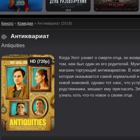
Киного
»
Комедии
» Антиквариат (2018)
Антиквариат
Antiquities
Когда Уолт узнает о смерти отца, он возв
HD (720p)
том, кем был один из его родителей. Муж
магазин торгующий антиквариатом. В но
которая оказывается самой нормальной и 
новой знакомой, однако тот хаос, что уст
родственники, мешают ему пригласить Эл
узнать хоть что-то новое о своем отце.