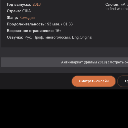
Год выпуска:
2018
Слоган:
«Aft
to find who h
Страна:
США
Жанр:
Комедии
Продолжительность:
93 мин. / 01:33
Возрастное ограничение:
16+
Озвучка:
Рус. Проф. многоголосый, Eng.Original
Антиквариат (фильм 2018) смотреть о
Смотреть онлайн
Т