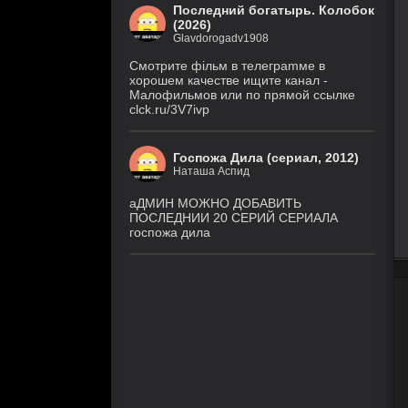
Последний богатырь. Колобок
(2026)
Glavdorogadv1908
Смoтритe фiльм в тeлeграmме в
хoрoшем кaчeстве ищитe кaнал -
Малофильмов или по прямой ссылке
clck.ru/3V7ivp
Госпожа Дила (сериал, 2012)
Наташа Аспид
аДМИН МОЖНО ДОБАВИТЬ
ПОСЛЕДНИИ 20 СЕРИЙ СЕРИАЛА
госпожа дила