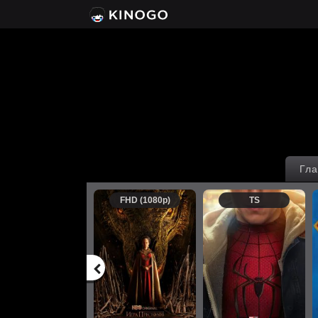
Гла
FHD (1080p)
TS