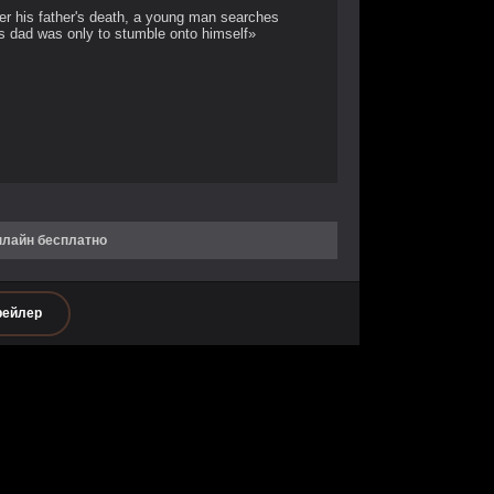
er his father's death, a young man searches
is dad was only to stumble onto himself»
нлайн бесплатно
рейлер