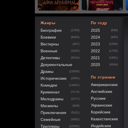
Жанры
По году
Биографии
2025
(1795)
(836)
100
1
2
3
4
5
Боевики
2024
(8483)
(945)
Вестерны
2023
(497)
(1096)
Военные
2022
(1925)
(1756)
Детективы
2021
(5034)
(1891)
Документальные
2020
(3004)
Драмы
(23093)
По странам
Исторические
(2061)
Американские
Комедии
(14661)
Английские
Криминал
(7174)
Русские
Мелодрамы
(1277)
Украинские
Мюзиклы
(849)
Корейские
Приключения
(5411)
Казахстанские
Семейные
(3882)
Индийские
Триллеры
(10592)