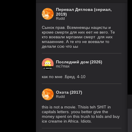
Перевал Дятлова (сериал,
2019)
Rudd
Сынок прав. Всемнемцы нацисты и
кроме смерти для них еет не вего. Те
кто воевали мрпзиии смерт для них
мпааенние. А те кто не воевали то
делали ссю что ьы
Последний дом (2026)
mc7max
как по мне .Бред. 4-10
Охота (2017)
Rudd
this is not a movie. Thisis teh SHIT in
capitals letters. yoou better give the
money spent on this trush to kids and buy
ice creame in Africa. Idiots.