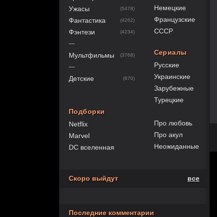
Немецкие
Ужасы
(5478)
Французские
Фантастика
(4262)
СССР
Фэнтези
(4234)
—
Сериалы
Мультфильмы
(3768)
Русские
—
Украинские
Детские
(670)
Зарубежные
Турецкие
Подборки
Про любовь
Netflix
Про акул
Marvel
Неожиданные
DC вселенная
Скоро выйдут
все
Последние комментарии