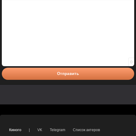
Полужирный
Курсив
Подчеркнутый
Зачеркнутый
Вставить смайлик
Вставка цитаты
Вставка спойлера
0
Отправить
Киного
|
VK
Telegram
Список актеров