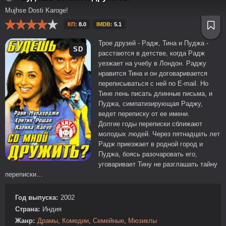
Mujhse Dosti Karoge!
КП:
8.0
IMDB:
5.1
Трое друзей - Радж, Тина и Пуджа -
SD
расстаются в детстве, когда Радж
уезжает на учебу в Лондон. Раджу
нравится Тина и он договаривается
переписываться с ней по E-mail. Но
Тине лень писать длинные письма, и
Пуджа, симпатизирующая Раджу,
ведет переписку от ее имени.
Долгие годы переписки сближают
молодых людей. Через пятнадцать лет
Радж приезжает в родной город и
Пуджа, боясь разочаровать его,
уговаривает Тину не разглашать тайну
переписки…
Год выпуска:
2002
Страна:
Индия
Жанр:
Драмы
,
Комедии
,
Семейные
,
Мюзиклы