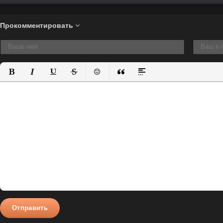
Прокомментировать
Полужирный
Курсив
Подчеркнутый
Зачеркнутый
Вставить смайлик
Вставка цитаты
Вставка спойлера
Отправить