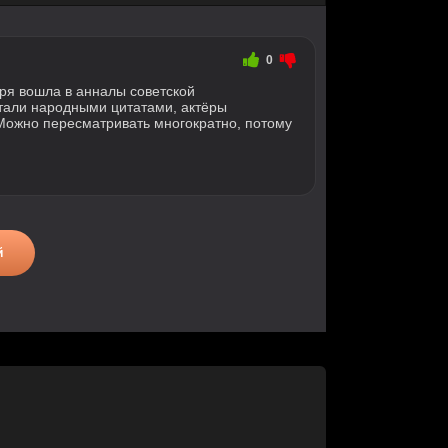
0
зря вошла в анналы советской
тали народными цитатами, актёры
Можно пересматривать многократно, потому
й