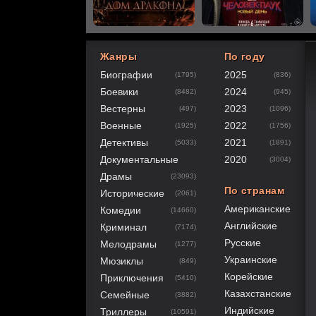
Жанры
По году
Биографии
2025
(1795)
(836)
60
1
2
3
4
5
Боевики
2024
(8482)
(945)
Вестерны
2023
(497)
(1096)
Военные
2022
(1925)
(1756)
Детективы
2021
(5033)
(1891)
Документальные
2020
(3004)
Драмы
(23093)
По странам
Исторические
(2061)
Американские
Комедии
(14660)
Английские
Криминал
(7174)
Русские
Мелодрамы
(1277)
Украинские
Мюзиклы
(849)
Корейские
Приключения
(5410)
Казахстанские
Семейные
(3882)
Индийские
Триллеры
(10591)