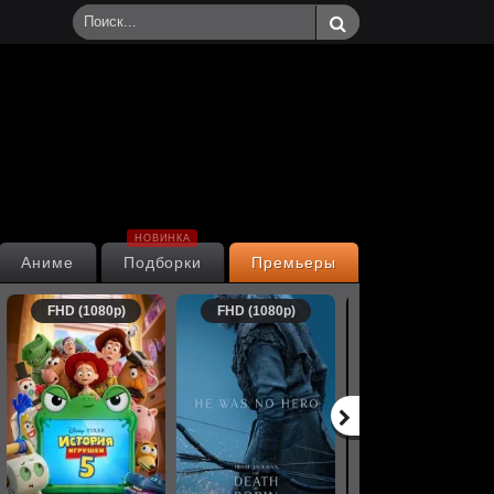
НОВИНКА
Аниме
Подборки
Премьеры
FHD (1080p)
FHD (1080p)
FHD (1080p)