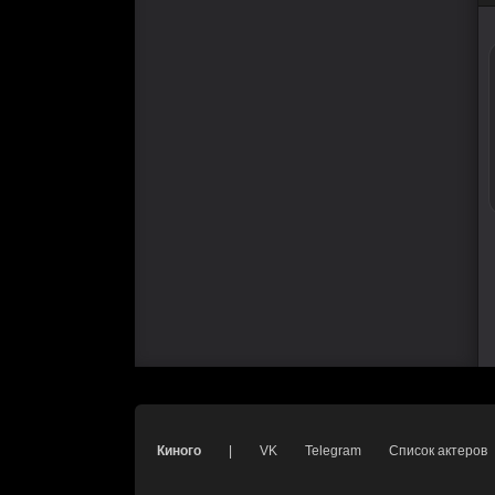
Киного
|
VK
Telegram
Список актеров