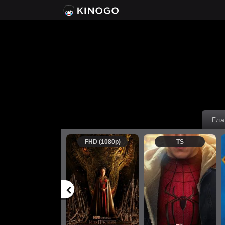
Гла
FHD (1080p)
TS