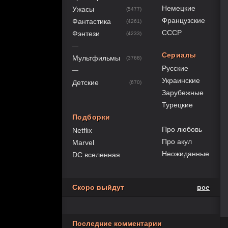
Немецкие
Ужасы
(5477)
Французские
Фантастика
(4261)
СССР
Фэнтези
(4233)
—
Сериалы
Мультфильмы
(3768)
Русские
—
Украинские
Детские
(670)
Зарубежные
Турецкие
Подборки
Про любовь
Netflix
Про акул
Marvel
Неожиданные
DC вселенная
Скоро выйдут
все
Последние комментарии