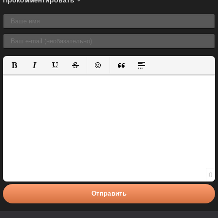
Прокомментировать
Полужирный
Курсив
Подчеркнутый
Зачеркнутый
Вставить смайлик
Вставка цитаты
Вставка спойлера
0
Отправить