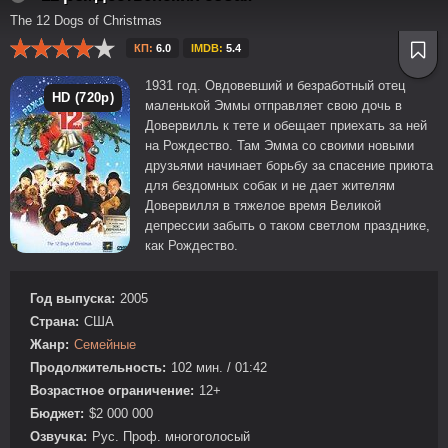
The 12 Dogs of Christmas
КП:
6.0
IMDB:
5.4
1931 год. Овдовевший и безработный отец
HD (720p)
маленькой Эммы отправляет свою дочь в
Довервилль к тете и обещает приехать за ней
на Рождество. Там Эмма со своими новыми
друзьями начинает борьбу за спасение приюта
для бездомных собак и не дает жителям
Довервилля в тяжелое время Великой
депрессии забыть о таком светлом празднике,
как Рождество.
Год выпуска:
2005
Страна:
США
Жанр:
Семейные
Продолжительность:
102 мин. / 01:42
Возрастное ограничение:
12+
Бюджет:
$2 000 000
Озвучка:
Рус. Проф. многоголосый