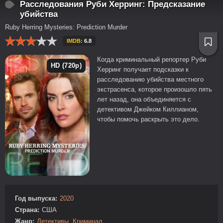
Расследования Руби Херринг: Предсказание
убийства
Ruby Herring Mysteries: Prediction Murder
IMDB:
6.8
Когда криминальный репортер Руби
HD (720p)
Херринг получает подсказки к
расследованию убийства местного
экстрасенса, которое произошло пять
лет назад, она объединяется с
детективом Джейком Киллианом,
чтобы помочь раскрыть это дело.
Год выпуска:
2020
Страна:
США
Жанр:
Детективы
,
Криминал