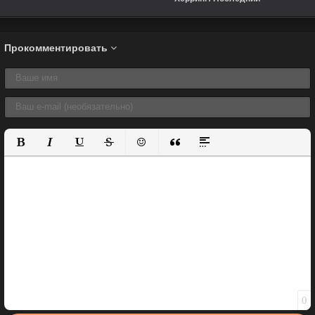
вздох (2019)
Прокомментировать
Полужирный
Курсив
Подчеркнутый
Зачеркнутый
Вставить смайлик
Вставка цитаты
Вставка спойлера
0