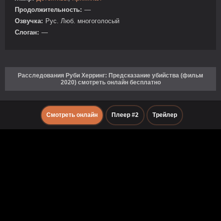
Продолжительность:
—
Озвучка:
Рус. Люб. многоголосый
Слоган:
—
Расследования Руби Херринг: Предсказание убийства (фильм
2020) смотреть онлайн бесплатно
Смотреть онлайн
Плеер #2
Трейлер