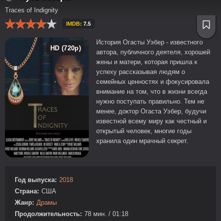
Traces of Indignity
IMDB:
7.5
История Огасты Уэбер - известного
HD (720p)
автора, публичного деятеля, хорошей
жены и матери, которая пришла к
успеху рассказывая людям о
семейных ценностях и фокусировала
внимание на том, что в жизни всегда
нужно поступать правильно. Тем не
менее, доктор Огаcта Уэбер, будучи
известной всему миру как честный и
открытый человек, многие годы
хранила один мрачный секрет.
Год выпуска:
2018
Страна:
США
Жанр:
Драмы
Продолжительность:
78 мин. / 01:18