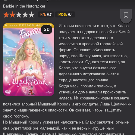
Barbie in the Nutcracker
КП:
6.7
IMDB:
6.4
История начинается с того, что Клара
SD
получает в подарок от своей любимой
тети маленького деревянного
человечка в красивой гвардейской
форме. Основная обязанность
нарядного Щелкунчика, как известно, -
колоть орехи. Однако тетя шепнула
Кларе, что внутри безмолвного,
деревянного истуканчика бьется
сердце настоящего принца.
Когда часы пробили полночь, в
уснувшем доме начали происходить
чудеса. Из крошечной норы в комнате
появился злобный Мышиный Король и его солдаты. Лишь Щелкунчик
знает о надвигающейся опасности. Он оживает, чтобы защитить
свою госпожу.
Но Мышиный Король успевает наложить на Клару заклятие: отныне
она будет такой же маленькой, как и ее верный игрушечный
Щелкунчик. Теперь Кларе и Щелкунчику предстоит отправиться в