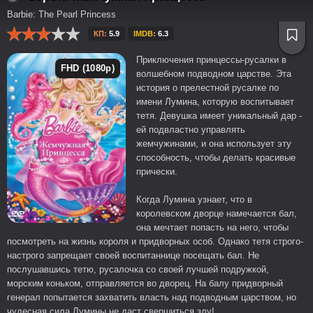
Barbie: The Pearl Princess
КП:
5.9
IMDB:
6.3
Приключения принцессы-русалки в
FHD (1080p)
волшебном подводном царстве. Эта
история о прелестной русалке по
имени Лумина, которую воспитывает
тетя. Девушка имеет уникальный дар -
ей подвластно управлять
жемчужинами, и она использует эту
способность, чтобы делать красивые
прически.
Когда Лумина узнает, что в
королевском дворце намечается бал,
она мечтает попасть на него, чтобы
посмотреть на жизнь короля и придворных особ. Однако тетя строго-
настрого запрещает своей воспитаннице посещать бал. Не
послушавшись тетю, русалочка со своей лучшей подружкой,
морским коньком, отправляется во дворец. На балу придворный
генерал попытается захватить власть над подводным царством, но
чудесная сила Лумины не даст свершиться злу!