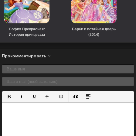
София Прекрасная:
Барби и потайная дверь
История принцессы
(2014)
(2012)
Прокомментировать
Полужирный
Курсив
Подчеркнутый
Зачеркнутый
Вставить смайлик
Вставка цитаты
Вставка спойлера