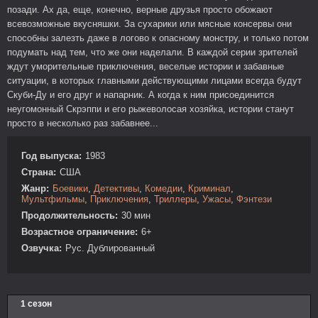
позади. Ах да, еще, конечно, верные друзья просто обожают
всевозможные вкусняшки. За сухарики или мясные консервы они
способны залезть даже в логово к опасному монстру, и только потом
подумать над тем, что же они наделали. В каждой серии зрителей
ждут уморительные приключения, веселые истории и забавные
ситуации, в которых главными действующими лицами всегда будут
Скуби-Ду и его друг и напарник. А когда к ним присоединится
неугомонный Скрэппи и его рыжеволосая хозяйка, истории станут
просто в несколько раз забавнее...
Год выпуска:
1983
Страна:
США
Жанр:
Боевики
,
Детективы
,
Комедии
,
Криминал
,
Мультфильмы
,
Приключения
,
Триллеры
,
Ужасы
,
Фэнтези
Продолжительность:
30 мин
Возрастное ограничение:
6+
Озвучка:
Рус. Дублированный
1 сезон