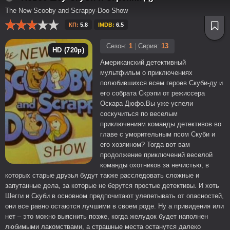
The New Scooby and Scrappy-Doo Show
КП:
5.8
IMDB:
6.5
Сезон:
1
|
Серия:
13
HD (720p)
Американский детективный
мультфильм о приключениях
полюбившихся всем героев Скуби-ду и
его собрата Скрэпи от режиссера
Оскара Дюфо.Вы уже успели
соскучиться по веселым
приключениям команды детективов во
главе с уморительным псом Скуби и
его хозяином? Тогда вот вам
продолжение приключений веселой
команды охотников за нечистью, в
которых старые друзья будут также расследовать сложные и
запутанные дела, за которые не берутся простые детективы. И хоть
Шегги и Скуби в основном предпочитают улепетывать от опасностей,
они все равно остаются лучшими в своем роде. Ну а привидения или
нет – это можно выяснить позже, когда желудок будет наполнен
любимыми лакомствами, а страшные места останутся далеко