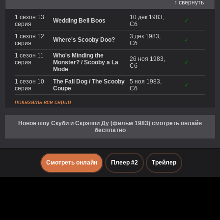
↑ свернуть
1 сезон 13
10 дек 1983,
Wedding Bell Boos
✓
серия
Сб
1 сезон 12
3 дек 1983,
Where's Scooby Doo?
✓
серия
Сб
1 сезон 11
Who's Minding the
26 ноя 1983,
серия
Monster? / Scooby a La
✓
Сб
Mode
1 сезон 10
The Fall Dog / The Scooby
5 ноя 1983,
✓
серия
Coupe
Сб
показать все серии
Новое шоу Скуби и Скрэппи Ду (фильм 1983) смотреть онлайн
бесплатно
Смотреть онлайн
Плеер #2
Трейлер