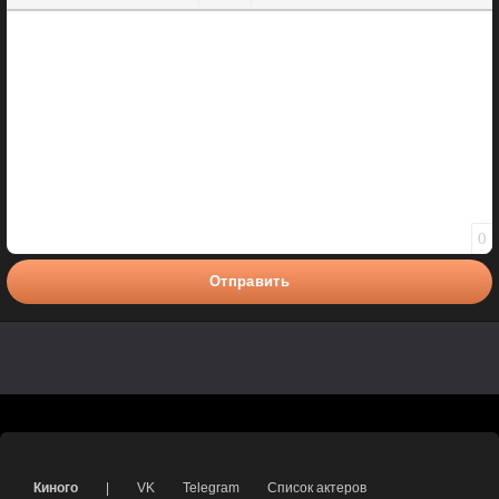
Полужирный
Курсив
Подчеркнутый
Зачеркнутый
Вставить смайлик
Вставка цитаты
Вставка спойлера
0
Отправить
Киного
|
VK
Telegram
Список актеров