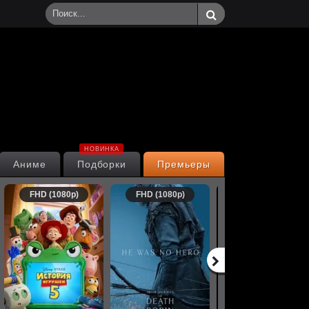
НОВИНКА
Аниме
Подборки
Премьеры
FHD (1080p)
FHD (1080p)
FHD (1080p)