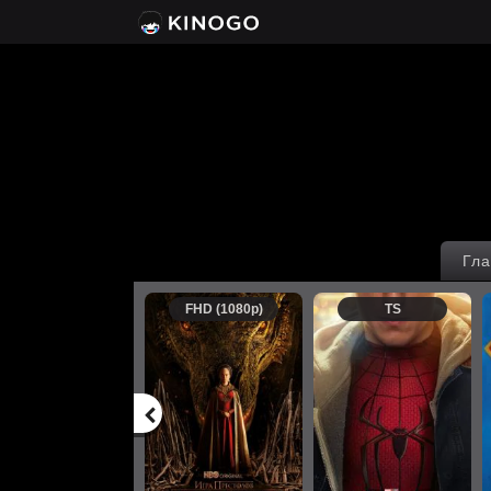
Гла
FHD (1080p)
TS