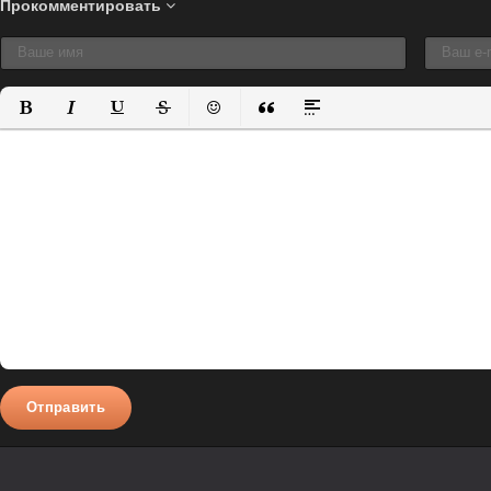
Прокомментировать
Полужирный
Курсив
Подчеркнутый
Зачеркнутый
Вставить смайлик
Вставка цитаты
Вставка спойлера
Отправить