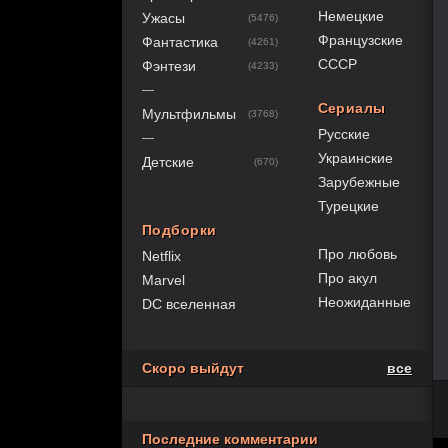
Немецкие
Ужасы
(5476)
Французские
Фантастика
(4261)
СССР
Фэнтези
(4233)
—
Сериалы
Мультфильмы
(3768)
Русские
—
Украинские
Детские
(670)
Зарубежные
Турецкие
Подборки
Про любовь
Netflix
Про акул
Marvel
Неожиданные
DC вселенная
Скоро выйдут
все
Последние комментарии