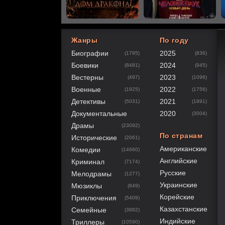
Жанры
По году
Биографии
2025
(1795)
(836)
60
1
2
3
4
5
Боевики
2024
(8481)
(945)
Вестерны
2023
(497)
(1096)
Военные
2022
(1925)
(1756)
Детективы
2021
(5031)
(1891)
Документальные
2020
(3004)
Драмы
(23092)
По странам
Исторические
(2061)
Американские
Комедии
(14660)
Английские
Криминал
(7174)
Русские
Мелодрамы
(1277)
Украинские
Мюзиклы
(849)
Корейские
Приключения
(5409)
Казахстанские
Семейные
(3882)
Индийские
Триллеры
(10590)