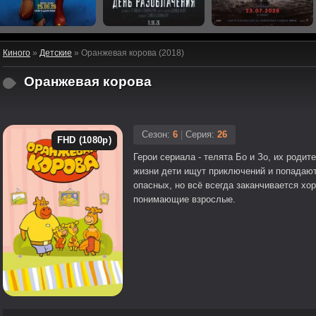
Киного
»
Детские
» Оранжевая корова (2018)
Оранжевая корова
Сезон:
6
|
Серия:
26
FHD (1080p)
Герои сериала - телята Бо и Зо, их родит
жизни дети ищут приключений и попадают
опасных, но всё всегда заканчивается хо
понимающие взрослые.