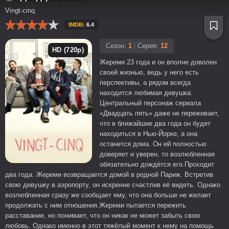
Vingt-cinq
IMDB:
6.4
Сезон:
1
|
Серия:
12
HD (720p)
Жереми 23 года и он вполне доволен
своей жизнью, ведь у него есть
перспективы, а рядом всегда
находится любимая девушка.
Центральный персонаж сериала
«Двадцать пять» даже не переживает,
что в ближайшие два года он будет
находиться в Нью-Йорке, а она
останется дома. Он ей полностью
доверяет и уверен, то возлюбленная
обязательно дождётся его.Проходит
два года. Жереми возвращается домой в родной Париж. Встретив
свою девушку в аэропорту, он искренне счастлив её видеть. Однако
возлюбленная сразу же сообщает ему, что она больше не желает
продолжать с ним отношения.Жереми пытается пережить
расставание, но понимает, что он никак не может забыть свою
любовь. Однако именно в этот тяжёлый момент к нему на помощь