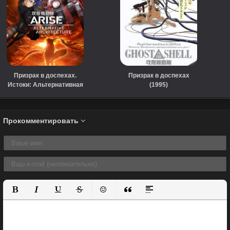
Призрак в доспехах.
Призрак в доспехах
Истоки: Альтернативная
(1995)
архитектура (сериал,
2015)
Прокомментировать
Полужирный
Курсив
Подчеркнутый
Зачеркнутый
Вставить смайлик
Вставка цитаты
Вставка спойлера