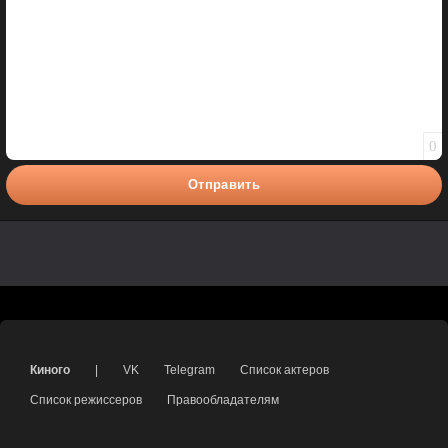
0
Отправить
Киного
|
VK
Telegram
Список актеров
Список режиссеров
Правообладателям