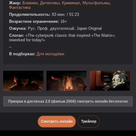
Жанр:
Боевики
,
Детективы
,
Криминал
,
Мультфильмы
,
Фантастика
Продолжительность:
83 мин. / 01:23
Возрастное ограничение:
16+
Озвучка:
Рус. Проф. двухголосый, Japan Original
Слоган:
«The cyberpunk classic that inspired «The Matrix»,
reworked for today!»
–
В подборках:
Для молодёжи
Призрак в доспехах 2.0 (фильм 2008) смотреть онлайн бесплатно
Смотреть онлайн
Трейлер