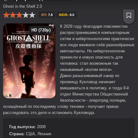
Ghost in the Shell 2.0
КП:
7.8
IMDB:
8.0
К 2029 году благодаря повсеместно
HD (720p)
распространившимся компьютерным
сетям и кибертехнологиям практически
все люди вживили себе разнообразные
имплантанты. Но кибертехнологии
принесли и новую опасность для
человека: стал возможным так
называемый «взлом мозга».
Давно разыскиваемый хакер по
прозвищу Кукловод начинает
вмешиваться в политику, и тогда 9-й
отдел Министерства Общественной
безопасности - оперотряд полиции,
оснащённый по последнему слову техники - получает приказ
расследовать это дело и остановить Кукловода.
Год выпуска:
2008
Страна:
США, Япония