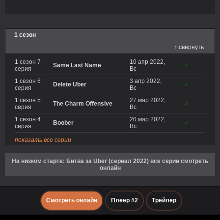
1 сезон
↑ свернуть
1 сезон 7
10 апр 2022,
Same Last Name
✓
серия
Вс
1 сезон 6
3 апр 2022,
Delete Uber
✓
серия
Вс
1 сезон 5
27 мар 2022,
The Charm Offensive
✓
серия
Вс
1 сезон 4
20 мар 2022,
Boober
✓
серия
Вс
показать все серии
На низком старте: Битва за Uber (сериал 2022) все серии смотреть
онлайн
Смотреть онлайн
Плеер #2
Трейлер