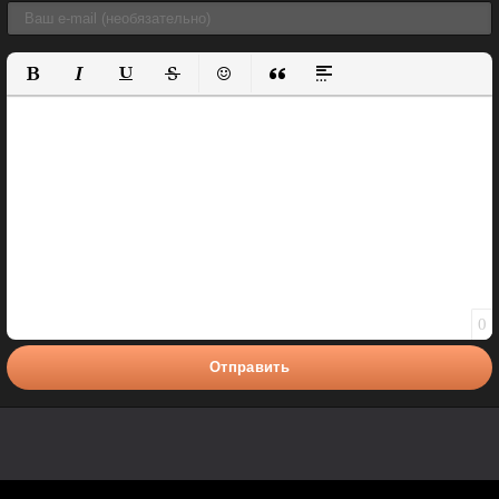
Полужирный
Курсив
Подчеркнутый
Зачеркнутый
Вставить смайлик
Вставка цитаты
Вставка спойлера
0
Отправить