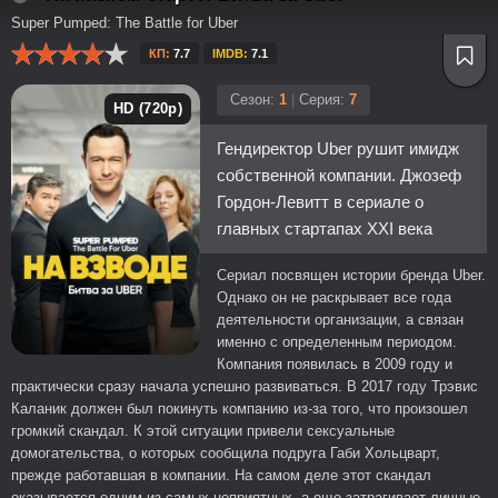
Super Pumped: The Battle for Uber
КП:
7.7
IMDB:
7.1
Сезон:
1
|
Серия:
7
HD (720p)
Гендиректор Uber рушит имидж
собственной компании. Джозеф
Гордон-Левитт в сериале о
главных стартапах XXI века
Сериал посвящен истории бренда Uber.
Однако он не раскрывает все года
деятельности организации, а связан
именно с определенным периодом.
Компания появилась в 2009 году и
практически сразу начала успешно развиваться. В 2017 году Трэвис
Каланик должен был покинуть компанию из-за того, что произошел
громкий скандал. К этой ситуации привели сексуальные
домогательства, о которых сообщила подруга Габи Хольцварт,
прежде работавшая в компании. На самом деле этот скандал
оказывается одним из самых неприятных, а еще затрагивает личные