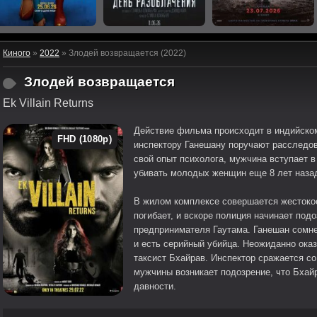
Киного
»
2022
» Злодей возвращается (2022)
Злодей возвращается
Ek Villain Returns
Действие фильма происходит в индийско
FHD (1080p)
инспектору Ганешану поручают расследов
свой опыт психолога, мужчина вступает в
убивать молодых женщин еще 8 лет наза
В жилом комплексе совершается жестоко
погибает, и вскоре полиция начинает под
предпринимателя Гаутама. Ганешан сомне
и есть серийный убийца. Неожиданно оказ
таксист Бхайрав. Инспектор сражается со 
мужчины возникает подозрение, что Бхай
давности.