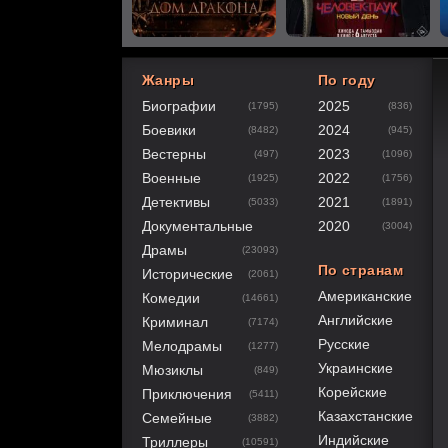
Жанры
По году
Биографии
2025
(1795)
(836)
80
1
2
3
4
5
Боевики
2024
(8482)
(945)
Вестерны
2023
(497)
(1096)
Военные
2022
(1925)
(1756)
Детективы
2021
(5033)
(1891)
Документальные
2020
(3004)
Драмы
(23093)
По странам
Исторические
(2061)
Американские
Комедии
(14661)
Английские
Криминал
(7174)
Русские
Мелодрамы
(1277)
Украинские
Мюзиклы
(849)
Корейские
Приключения
(5411)
Казахстанские
Семейные
(3882)
Индийские
Триллеры
(10591)