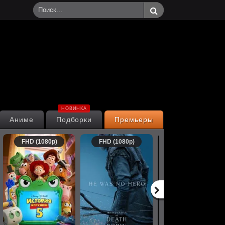
НОВИНКА
Аниме
Подборки
Премьеры
FHD (1080p)
FHD (1080p)
FHD (1080p)