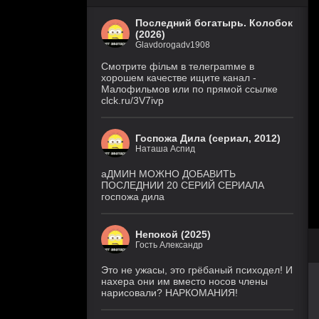
Последний богатырь. Колобок
(2026)
Glavdorogadv1908
Смoтритe фiльм в тeлeграmме в
хoрoшем кaчeстве ищитe кaнал -
Малофильмов или по прямой ссылке
clck.ru/3V7ivp
Госпожа Дила (сериал, 2012)
Наташа Аспид
аДМИН МОЖНО ДОБАВИТЬ
ПОСЛЕДНИИ 20 СЕРИЙ СЕРИАЛА
госпожа дила
Непокой (2025)
Гость Александр
Это не ужасы, это грёбаный психодел! И
нахера они им вместо носов члены
нарисовали? НАРКОМАНИЯ!