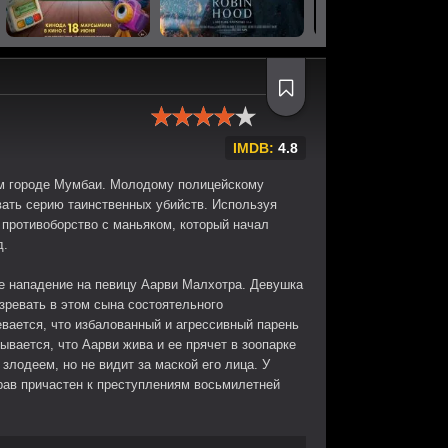
IMDB:
4.8
м городе Мумбаи. Молодому полицейскому
ать серию таинственных убийств. Используя
 противоборство с маньяком, который начал
д.
е нападение на певицу Аарви Малхотра. Девушка
озревать в этом сына состоятельного
вается, что избалованный и агрессивный парень
ывается, что Аарви жива и ее прячет в зоопарке
злодеем, но не видит за маской его лица. У
рав причастен к преступлениям восьмилетней