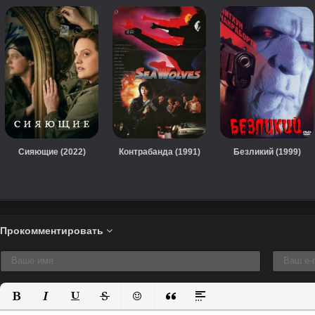
Сияющие (2022)
Контрабанда (1991)
Безликий (1999)
Прокомментировать
Полужирный
Курсив
Подчеркнутый
Зачеркнутый
Вставить смайлик
Вставка цитаты
Вставка спойлера