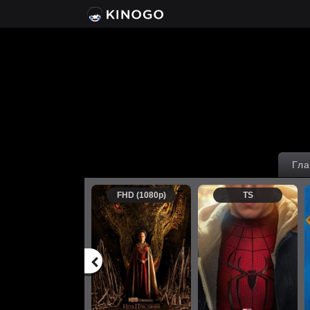
Гла
FHD (1080p)
TS