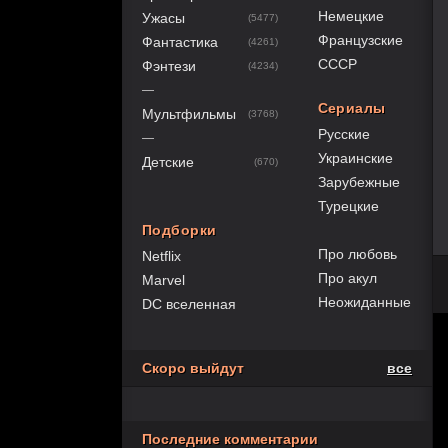
Немецкие
Ужасы
(5477)
Французские
Фантастика
(4261)
СССР
Фэнтези
(4234)
—
Сериалы
Мультфильмы
(3768)
Русские
—
Украинские
Детские
(670)
Зарубежные
Турецкие
Подборки
Про любовь
Netflix
Про акул
Marvel
Неожиданные
DC вселенная
Скоро выйдут
все
Последние комментарии