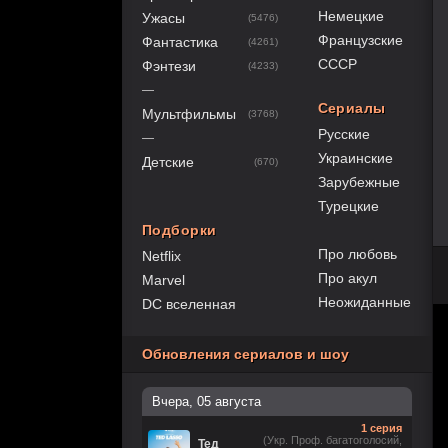
Немецкие
Ужасы
(5476)
Французские
Фантастика
(4261)
СССР
Фэнтези
(4233)
—
Сериалы
Мультфильмы
(3768)
Русские
—
Украинские
Детские
(670)
Зарубежные
Турецкие
Подборки
Про любовь
Netflix
Про акул
Marvel
Неожиданные
DC вселенная
Обновления сериалов и шоу
Вчера, 05 августа
1 серия
(Укр. Проф. багатоголосий,
Тед