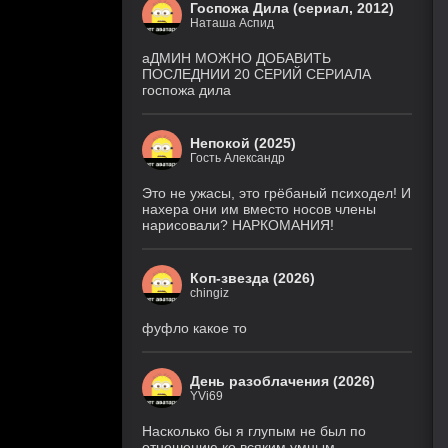
Госпожа Дила (сериал, 2012)
Наташа Аспид
аДМИН МОЖНО ДОБАВИТЬ
ПОСЛЕДНИИ 20 СЕРИЙ СЕРИАЛА
госпожа дила
Непокой (2025)
Гость Александр
Это не ужасы, это грёбаный психодел! И
нахера они им вместо носов члены
нарисовали? НАРКОМАНИЯ!
Коп-звезда (2026)
chingiz
фуфло какое то
День разоблачения (2026)
YVi69
Насколько бы я глупым не был по
отношению ко всяким умным