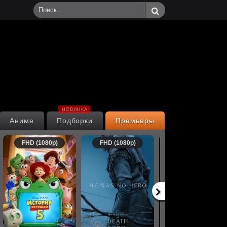
НОВИНКА
Аниме
Подборки
Премьеры
FHD (1080p)
FHD (1080p)
FHD (1080p)