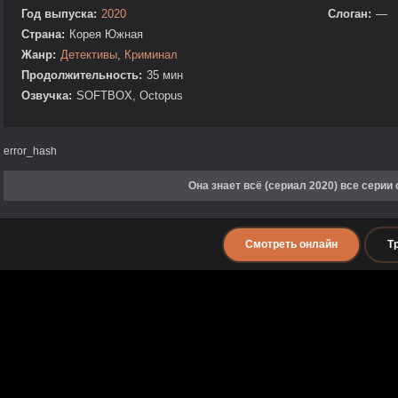
Год выпуска:
2020
Слоган:
—
Страна:
Корея Южная
Жанр:
Детективы
,
Криминал
Продолжительность:
35 мин
Озвучка:
SOFTBOX, Octopus
error_hash
Она знает всё (сериал 2020) все серии
Смотреть онлайн
Т