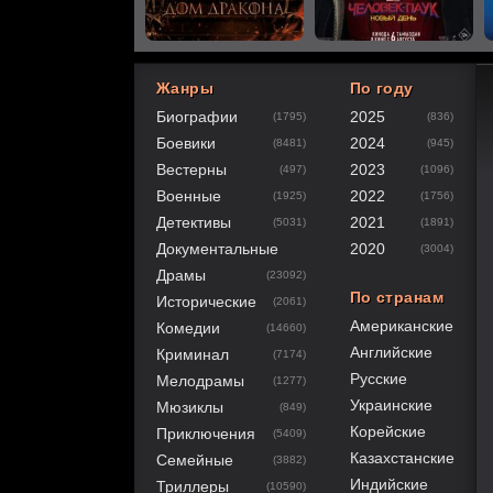
Жанры
По году
Биографии
2025
(1795)
(836)
60
1
2
3
4
5
Боевики
2024
(8481)
(945)
Вестерны
2023
(497)
(1096)
Военные
2022
(1925)
(1756)
Детективы
2021
(5031)
(1891)
Документальные
2020
(3004)
Драмы
(23092)
По странам
Исторические
(2061)
Американские
Комедии
(14660)
Английские
Криминал
(7174)
Русские
Мелодрамы
(1277)
Украинские
Мюзиклы
(849)
Корейские
Приключения
(5409)
Казахстанские
Семейные
(3882)
Индийские
Триллеры
(10590)