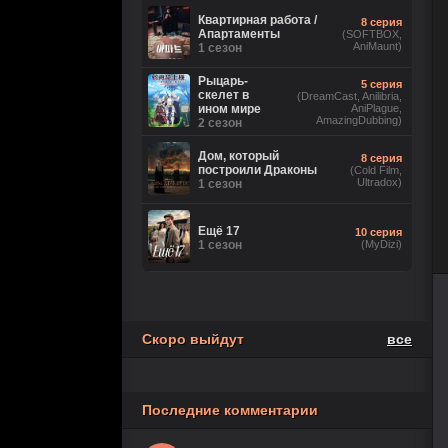
2 сезон
Ориг. (без цензуры))
Квартирная работа /
8 серия
Апартаменты
(SOFTBOX,
AniMaunt)
Великолепная
1 сезон
26 серия
Пятерка
(Рус.
Оригинальный)
8 сезон
Рыцарь-
5 серия
скелет в
(DreamCast, Anilibria,
ином мире
AniPlague,
Игра
18 серия
AmazingDubbing)
2 сезон
лжецов
(Anilibria, Japan Original,
AniMaunt)
1 сезон
Дом, который
8 серия
построили Драконы
(Cold Film,
Ultradox)
История его
1 сезон
28 серия
служанки
(Рус.
Оригинальный)
1 сезон
Ещё 17
10 серия
1 сезон
5 серия
(MyDizi)
Настоящий
(TVShows,
американец /
Eng.Original,
Всеамериканский
HDRezka Studio,
8 сезон
Cold Film, Original)
Скоро выйдут
все
Последние комментарии