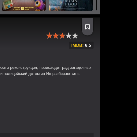
IMDB:
6.5
ройти реконструкция, происходит рад загадочных
 и полицейский детектив Ин разбираются в