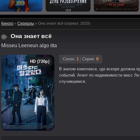
Киного
»
Сериалы
» Она знает всё (сериал, 2020)
Она знает всё
Misseu Leeneun algo itta
Сезон:
1
|
Серия:
8
HD (720p)
В жилом комплексе, где вскоре должна п
событий. Агент по недвижимости мисс Ли
случившемся.