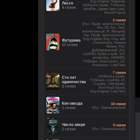
Eng.Original, Пифагор,
Лассо
HDRezka Studio, TVShows,
4 сезон
IdeaFilm, Цікава Ідея (укр),
ViruseProject)
2 серия
(Рус. Проф. многоголосый,
Рен-ТВ, Рус. Люб.
многоголосый, М. Яроцкий,
Укр. Проф. багатоголосий,
Eng.Original, Eng. Orig. with
Футурама
Commentary, Гемини
11 сезон
Фильм, Рус.
Дублированный, 2x2,
LostFilm, Кубик в кубе, VO-
production, JASKIER,
TVShows, NewComers, LE-
Production, Cold Film)
7 серия
(HDRezka Studio,
Сто лет
TVShows, LostFilm, Ю.
одиночества
Сербин, 1WinStudio,
2 сезон
Red Head Sound,
Eng.Original, Cold Film)
Коп-звезда
10 серия
1 сезон
(Рус. Оригинальный)
Число зверя
3 серия
1 сезон
(Рус. Оригинальный)