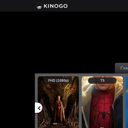
Гла
FHD (1080p)
TS