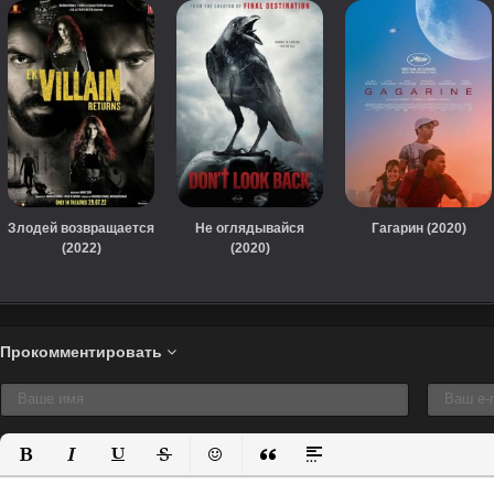
Злодей возвращается
Не оглядывайся
Гагарин (2020)
(2022)
(2020)
Прокомментировать
Полужирный
Курсив
Подчеркнутый
Зачеркнутый
Вставить смайлик
Вставка цитаты
Вставка спойлера