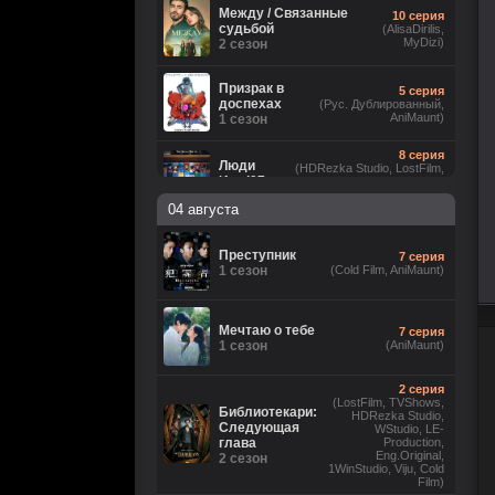
Между / Связанные
10 серия
судьбой
(AlisaDirilis,
MyDizi)
2 сезон
Призрак в
5 серия
доспехах
(Рус. Дублированный,
AniMaunt)
1 сезон
8 серия
Люди
(HDRezka Studio, LostFilm,
Икс ’97
NewComers, Flarrow Films,
Eng.Original, JASKIER, Рус.
2 сезон
04 августа
Люб. многоголосый, Cold Film)
5 серия
(LostFilm, HDRezka Studio,
Лаки
Преступник
7 серия
HDrezka Studio (18+),
1 сезон
1 сезон
(Cold Film, AniMaunt)
TVShows, Red Head Sound,
Eng.Original, Cold Film)
Анатомия
16 серия
Мечтаю о тебе
7 серия
чувств
(Рус.
1 сезон
(AniMaunt)
Оригинальный)
1 сезон
2 серия
8
Звёздные войны: Видения.
(LostFilm, TVShows,
серия
Библиотекари:
Девятый джедай
HDRezka Studio,
(Cold
Следующая
1 сезон
WStudio, LE-
Film)
глава
Production,
Eng.Original,
2 сезон
1WinStudio, Viju, Cold
6 серия
Ира
Film)
(Рус. Оригинальный, Рус.