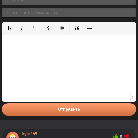
Полужирный
Курсив
Подчеркнутый
Зачеркнутый
Вставить смайлик
Вставка цитаты
Вставка спойлера
0
Отправить
Iryna195
0