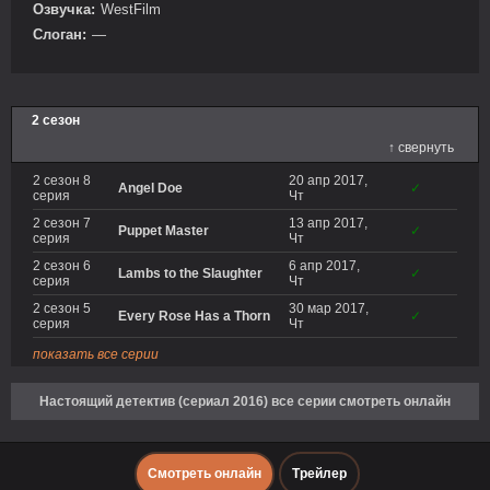
Озвучка:
WestFilm
Слоган:
—
2 сезон
↑ свернуть
2 сезон 8
20 апр 2017,
Angel Doe
✓
серия
Чт
2 сезон 7
13 апр 2017,
Puppet Master
✓
серия
Чт
2 сезон 6
6 апр 2017,
Lambs to the Slaughter
✓
серия
Чт
2 сезон 5
30 мар 2017,
Every Rose Has a Thorn
✓
серия
Чт
показать все серии
Настоящий детектив (сериал 2016) все серии смотреть онлайн
Смотреть онлайн
Трейлер