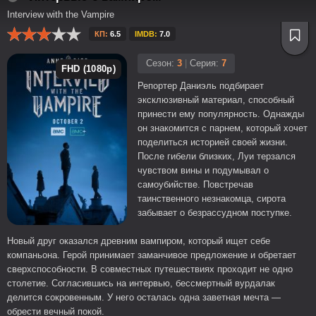
Interview with the Vampire
КП:
6.5
IMDB:
7.0
Сезон:
3
|
Серия:
7
FHD (1080p)
Репортер Даниэль подбирает
эксклюзивный материал, способный
принести ему популярность. Однажды
он знакомится с парнем, который хочет
поделиться историей своей жизни.
После гибели близких, Луи терзался
чувством вины и подумывал о
самоубийстве. Повстречав
таинственного незнакомца, сирота
забывает о безрассудном поступке.
Новый друг оказался древним вампиром, который ищет себе
компаньона. Герой принимает заманчивое предложение и обретает
сверхспособности. В совместных путешествиях проходит не одно
столетие. Согласившись на интервью, бессмертный вурдалак
делится сокровенным. У него осталась одна заветная мечта —
обрести вечный покой.