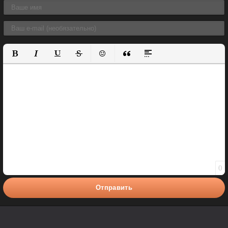
Полужирный
Курсив
Подчеркнутый
Зачеркнутый
Вставить смайлик
Вставка цитаты
Вставка спойлера
0
Отправить