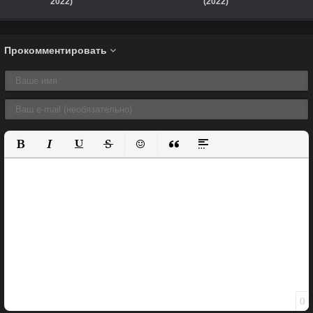
2022)
(2022)
Прокомментировать
Полужирный
Курсив
Подчеркнутый
Зачеркнутый
Вставить смайлик
Вставка цитаты
Вставка спойлера
0