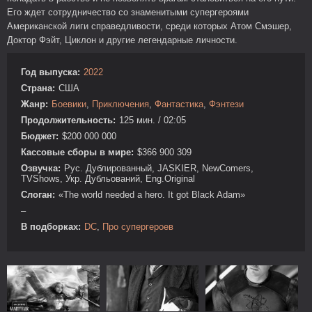
Его ждет сотрудничество со знаменитыми супергероями
Американской лиги справедливости, среди которых Атом Смэшер,
Доктор Фэйт, Циклон и другие легендарные личности.
Год выпуска:
2022
Страна:
США
Жанр:
Боевики
,
Приключения
,
Фантастика
,
Фэнтези
Продолжительность:
125 мин. / 02:05
Бюджет:
$200 000 000
Кассовые сборы в мире:
$366 900 309
Озвучка:
Рус. Дублированный, JASKIER, NewComers,
TVShows, Укр. Дубльований, Eng.Original
Слоган:
«The world needed a hero. It got Black Adam»
–
В подборках:
DC
,
Про супергероев