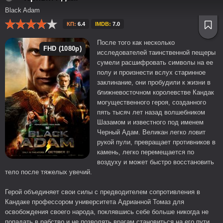
Black Adam
КП:
6.4
IMDB:
7.0
После того как несколько
FHD (1080p)
исследователей таинственной пещеры
сумели расшифровать символы на ее
полу и произнести вслух старинное
заклинание, они пробудили к жизни в
ближневосточном королевстве Кандак
могущественного героя, созданного
пять тысяч лет назад волшебником
Шазамом и известного под именем
Черный Адам. Великан легко ловит
рукой пули, превращает противников в
камень, легко перемещается по
воздуху и может быстро восстановить
тело после тяжелых увечий.
Герой объединяет свои силы с предводителем сопротивления в
Кандаке профессором университета Адрианной Томаз для
освобождения своего народа, поклявшись себе больше никогда не
попадать в рабство и не позволять врагам становиться на его пути.