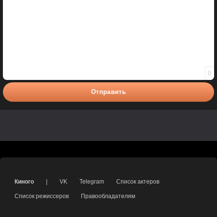
0
Отправить
Киного
|
VK
Telegram
Список актеров
Список режиссеров
Правообладателям