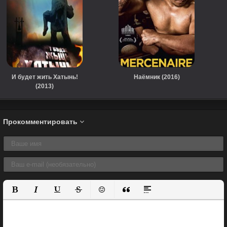
И будет жить Хатынь!
Наёмник (2016)
(2013)
Прокомментировать
Полужирный
Курсив
Подчеркнутый
Зачеркнутый
Вставить смайлик
Вставка цитаты
Вставка спойлера