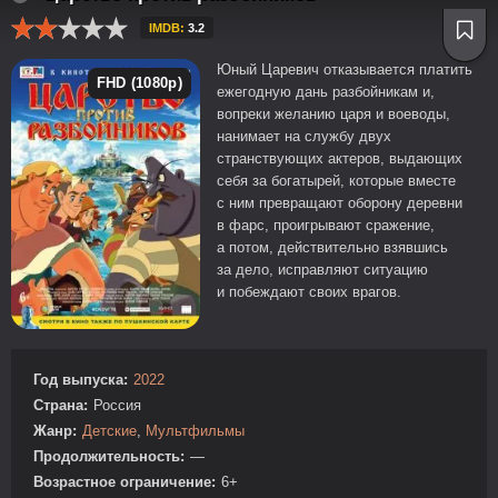
IMDB:
3.2
Юный Царевич отказывается платить
FHD (1080p)
ежегодную дань разбойникам и,
вопреки желанию царя и воеводы,
нанимает на службу двух
странствующих актеров, выдающих
себя за богатырей, которые вместе
с ним превращают оборону деревни
в фарс, проигрывают сражение,
а потом, действительно взявшись
за дело, исправляют ситуацию
и побеждают своих врагов.
Год выпуска:
2022
Страна:
Россия
Жанр:
Детские
,
Мультфильмы
Продолжительность:
—
Возрастное ограничение:
6+