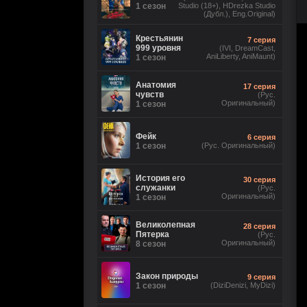
1 сезон
Studio (18+), HDrezka Studio
(Дубл.), Eng.Original)
Крестьянин
7 серия
999 уровня
(IVI, DreamCast,
AniLiberty, AniMaunt)
1 сезон
Анатомия
17 серия
чувств
(Рус.
Оригинальный)
1 сезон
Фейк
6 серия
1 сезон
(Рус. Оригинальный)
История его
30 серия
служанки
(Рус.
Оригинальный)
1 сезон
Великолепная
28 серия
Пятерка
(Рус.
Оригинальный)
8 сезон
Закон природы
9 серия
1 сезон
(DiziDenizi, MyDizi)