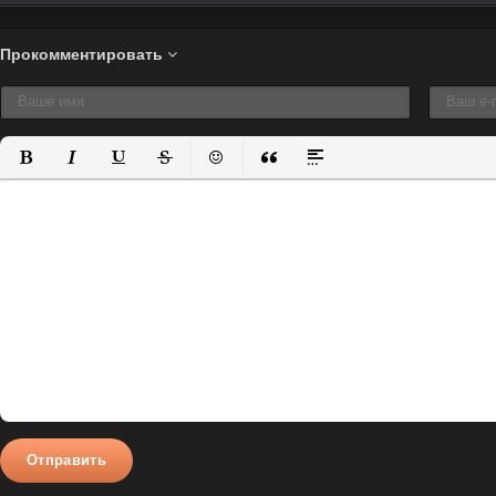
Прокомментировать
Полужирный
Курсив
Подчеркнутый
Зачеркнутый
Вставить смайлик
Вставка цитаты
Вставка спойлера
Отправить