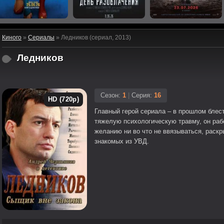
Киного
»
Сериалы
» Ледников (сериал, 2013)
Ледников
Сезон:
1
|
Серия:
16
HD (720p)
Главный герой сериала – в прошлом блес
тяжелую психологическую травму, он раб
желанию ни во что не ввязываться, раск
знакомых из УВД.