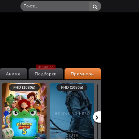
НОВИНКА
Аниме
Подборки
Премьеры
FHD (1080p)
FHD (1080p)
FHD (1080p)