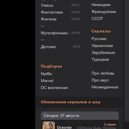
Немецкие
Ужасы
(5477)
Французские
Фантастика
(4261)
СССР
Фэнтези
(4234)
—
Сериалы
Мультфильмы
(3768)
Русские
—
Украинские
Детские
(670)
Зарубежные
Турецкие
Подборки
Про любовь
Netflix
Про акул
Marvel
Неожиданные
DC вселенная
Обновления сериалов и шоу
Сегодня, 07 августа
1 серия
Осколки
(HDRezka Studio, HDrezka