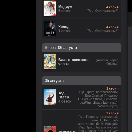
Медиум
4 серия
5 сезон
(Рус. Оригинальный)
Холод
4 серия
1 сезон
(Рус. Оригинальный)
Вчера, 06 августа
Власть книжного
(Anilibria, Japan
червя
Original)
05 августа
1 серия
(Укр. Проф. багатоголосий,
Тед
Eng.Original, Пифагор,
Лассо
HDRezka Studio, TVShows,
4 сезон
IdeaFilm, Цікава Ідея (укр),
ViruseProject)
2 серия
(Рус. Проф. многоголосый,
Рен-ТВ, Рус. Люб.
многоголосый, М. Яроцкий,
Укр. Проф. багатоголосий,
Eng.Original, Eng. Orig. with