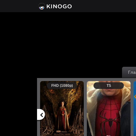
Гла
FHD (1080p)
TS