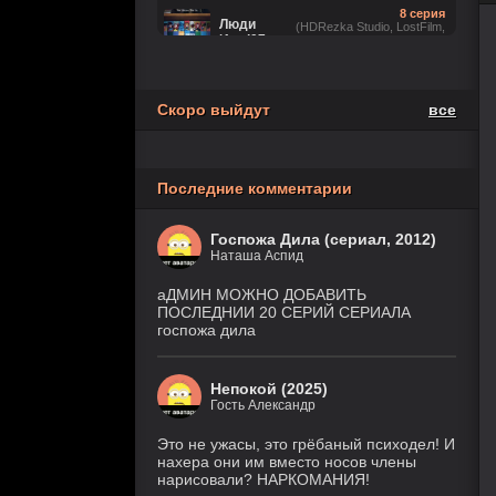
8 серия
Люди
(HDRezka Studio, LostFilm,
Икс ’97
NewComers, Flarrow Films,
Eng.Original, JASKIER, Рус.
2 сезон
Люб. многоголосый, Cold Film)
5 серия
(LostFilm, HDRezka Studio,
Скоро выйдут
все
Лаки
HDrezka Studio (18+),
1 сезон
TVShows, Red Head Sound,
Eng.Original, Cold Film)
8
Звёздные войны: Видения.
Последние комментарии
серия
Девятый джедай
(Cold
1 сезон
Film)
Госпожа Дила (сериал, 2012)
Наташа Аспид
6 серия
Ира
(Рус. Оригинальный, Рус.
2 сезон
Ориг. (без цензуры))
аДМИН МОЖНО ДОБАВИТЬ
ПОСЛЕДНИИ 20 СЕРИЙ СЕРИАЛА
госпожа дила
Игра
18 серия
лжецов
(Anilibria, Japan Original,
AniMaunt)
1 сезон
Непокой (2025)
5 серия
Настоящий
Гость Александр
(TVShows,
американец /
Eng.Original,
Всеамериканский
HDRezka Studio,
Это не ужасы, это грёбаный психодел! И
8 сезон
Cold Film, Original)
нахера они им вместо носов члены
нарисовали? НАРКОМАНИЯ!