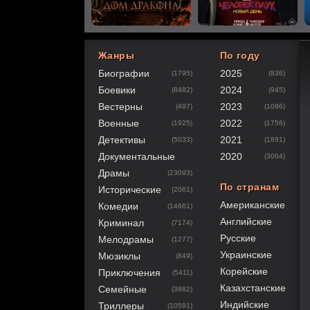
Жанры
По году
Биографии
2025
(1795)
(836)
60
1
2
3
4
5
Боевики
2024
(8482)
(945)
Вестерны
2023
(497)
(1096)
Военные
2022
(1925)
(1756)
Детективы
2021
(5033)
(1891)
Документальные
2020
(3004)
Драмы
(23093)
По странам
Исторические
(2061)
Американские
Комедии
(14661)
Английские
Криминал
(7174)
Русские
Мелодрамы
(1277)
Украинские
Мюзиклы
(849)
Корейские
Приключения
(5411)
Казахстанские
Семейные
(3882)
Индийские
Триллеры
(10591)