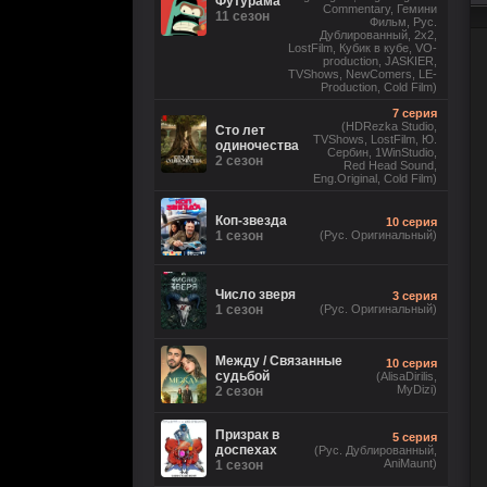
Футурама
Commentary, Гемини
11 сезон
Фильм, Рус.
Дублированный, 2x2,
LostFilm, Кубик в кубе, VO-
production, JASKIER,
TVShows, NewComers, LE-
Production, Cold Film)
7 серия
(HDRezka Studio,
Сто лет
TVShows, LostFilm, Ю.
одиночества
Сербин, 1WinStudio,
2 сезон
Red Head Sound,
Eng.Original, Cold Film)
Коп-звезда
10 серия
1 сезон
(Рус. Оригинальный)
Число зверя
3 серия
1 сезон
(Рус. Оригинальный)
Между / Связанные
10 серия
судьбой
(AlisaDirilis,
MyDizi)
2 сезон
Призрак в
5 серия
доспехах
(Рус. Дублированный,
AniMaunt)
1 сезон