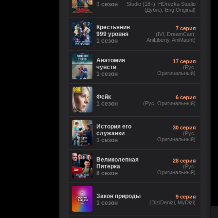
1 сезон
Studio (18+), HDrezka Studio
(Дубл.), Eng.Original)
Крестьянин
7 серия
999 уровня
(IVI, DreamCast,
AniLiberty, AniMaunt)
1 сезон
Анатомия
17 серия
чувств
(Рус.
Оригинальный)
1 сезон
Фейк
6 серия
1 сезон
(Рус. Оригинальный)
История его
30 серия
служанки
(Рус.
Оригинальный)
1 сезон
Великолепная
28 серия
Пятерка
(Рус.
Оригинальный)
8 сезон
Закон природы
9 серия
1 сезон
(DiziDenizi, MyDizi)