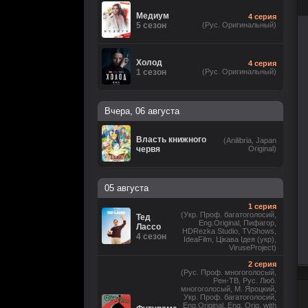
Медиум
4 серия
5 сезон
(Рус. Оригинальный)
Холод
4 серия
1 сезон
(Рус. Оригинальный)
Вчера, 06 августа
Власть книжного
(Anilibria, Japan
червя
Original)
05 августа
1 серия
(Укр. Проф. багатоголосий,
Тед
Eng.Original, Пифагор,
Лассо
HDRezka Studio, TVShows,
4 сезон
IdeaFilm, Цікава Ідея (укр),
ViruseProject)
2 серия
(Рус. Проф. многоголосый,
Рен-ТВ, Рус. Люб.
многоголосый, М. Яроцкий,
Укр. Проф. багатоголосий,
Eng.Original, Eng. Orig. with