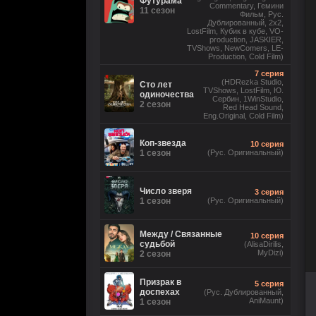
Футурама
Commentary, Гемини
11 сезон
Фильм, Рус.
Дублированный, 2x2,
LostFilm, Кубик в кубе, VO-
production, JASKIER,
TVShows, NewComers, LE-
Production, Cold Film)
7 серия
(HDRezka Studio,
Сто лет
TVShows, LostFilm, Ю.
одиночества
Сербин, 1WinStudio,
2 сезон
Red Head Sound,
Eng.Original, Cold Film)
Коп-звезда
10 серия
1 сезон
(Рус. Оригинальный)
Число зверя
3 серия
1 сезон
(Рус. Оригинальный)
Между / Связанные
10 серия
судьбой
(AlisaDirilis,
MyDizi)
2 сезон
Призрак в
5 серия
доспехах
(Рус. Дублированный,
AniMaunt)
1 сезон