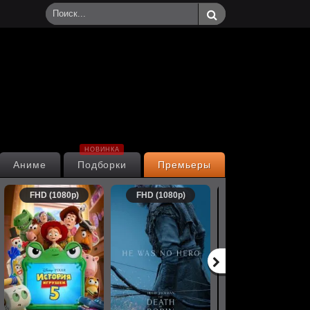
НОВИНКА
Аниме
Подборки
Премьеры
FHD (1080p)
FHD (1080p)
FHD (1080p)