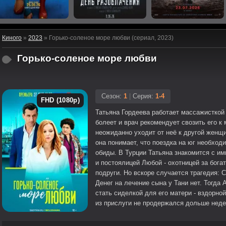
Киного
»
2023
» Горько-соленое море любви (сериал, 2023)
Горько-соленое море любви
Сезон:
1
|
Серия:
1-4
FHD (1080p)
Татьяна Гордеева работает массажисткой
болеет и врач рекомендует свозить его к
неожиданно уходит от неё к другой женщи
она понимает, что поездка на юг необходи
обиды. В Турции Татьяна знакомится с 
и постоялицей Любой - охотницей за бога
подруги. Но вскоре случается трагедия: 
Денег на лечение сына у Тани нет. Тогда
стать сиделкой для его матери - вздорно
из прислуги не продержался дольше нед