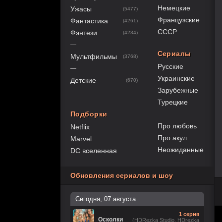
Немецкие
Ужасы
(5477)
Французские
Фантастика
(4261)
СССР
Фэнтези
(4234)
—
Сериалы
Мультфильмы
(3768)
Русские
—
Украинские
Детские
(670)
Зарубежные
Турецкие
Подборки
Про любовь
Netflix
Про акул
Marvel
Неожиданные
DC вселенная
Обновления сериалов и шоу
Сегодня, 07 августа
1 серия
Осколки
(HDRezka Studio, HDrezka