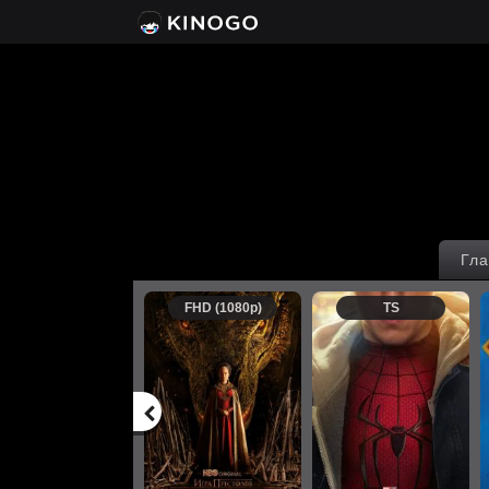
Гла
FHD (1080p)
TS