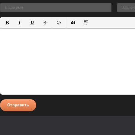
Полужирный
Курсив
Подчеркнутый
Зачеркнутый
Вставить смайлик
Вставка цитаты
Вставка спойлера
Отправить