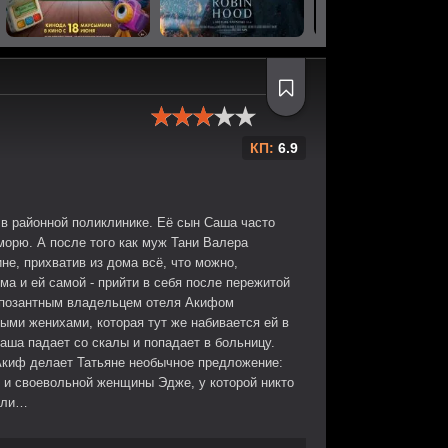
КП:
6.9
 в районной поликлинике. Её сын Саша часто
 морю. А после того как муж Тани Валера
не, прихватив из дома всё, что можно,
ма и ей самой - прийти в себя после пережитой
импозантным владельцем отеля Акифом
тыми женихами, которая тут же набивается ей в
Саша падает со скалы и попадает в больницу.
 Акиф делает Татьяне необычное предложение:
й и своевольной женщины Эдже, у которой никто
ели…