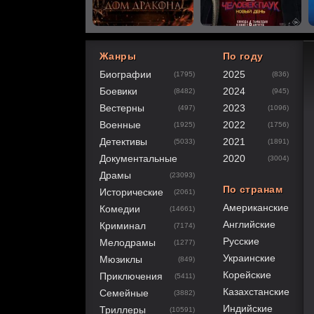
Жанры
По году
Биографии
2025
(1795)
(836)
60
1
2
3
4
5
Боевики
2024
(8482)
(945)
Вестерны
2023
(497)
(1096)
Военные
2022
(1925)
(1756)
Детективы
2021
(5033)
(1891)
Документальные
2020
(3004)
Драмы
(23093)
По странам
Исторические
(2061)
Американские
Комедии
(14661)
Английские
Криминал
(7174)
Русские
Мелодрамы
(1277)
Украинские
Мюзиклы
(849)
Корейские
Приключения
(5411)
Казахстанские
Семейные
(3882)
Индийские
Триллеры
(10591)