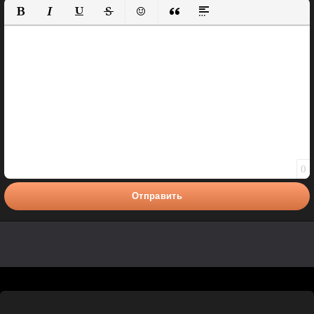
Полужирный
Курсив
Подчеркнутый
Зачеркнутый
Вставить смайлик
Вставка цитаты
Вставка спойлера
0
Отправить