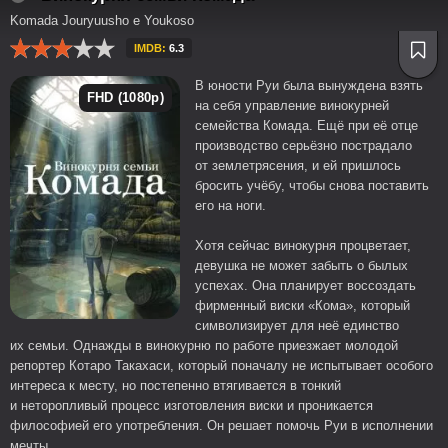
Komada Jouryuusho e Youkoso
IMDB:
6.3
В юности Руи была вынуждена взять
FHD (1080p)
на себя управление винокурней
семейства Комада. Ещё при её отце
производство серьёзно пострадало
от землетрясения, и ей пришлось
бросить учёбу, чтобы снова поставить
его на ноги.
Хотя сейчас винокурня процветает,
девушка не может забыть о былых
успехах. Она планирует воссоздать
фирменный виски «Кома», который
символизирует для неё единство
их семьи. Однажды в винокурню по работе приезжает молодой
репортер Котаро Такахаси, который поначалу не испытывает особого
интереса к месту, но постепенно втягивается в тонкий
и неторопливый процесс изготовления виски и проникается
философией его употребления. Он решает помочь Руи в исполнении
мечты.