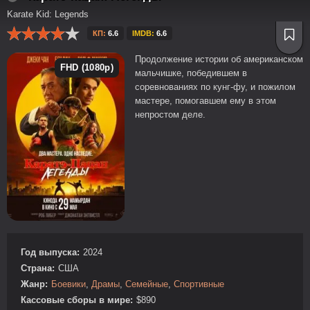
Karate Kid: Legends
КП:
6.6
IMDB:
6.6
Продолжение истории об американском
FHD (1080p)
мальчишке, победившем в
соревнованиях по кунг-фу, и пожилом
мастере, помогавшем ему в этом
непростом деле.
Год выпуска:
2024
Страна:
США
Жанр:
Боевики
,
Драмы
,
Семейные
,
Спортивные
Кассовые сборы в мире:
$890