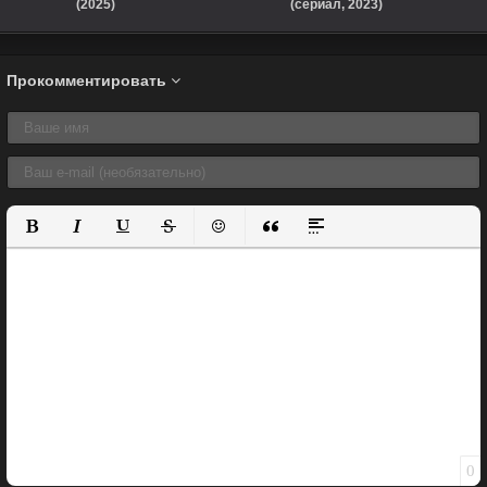
(2025)
(сериал, 2023)
Прокомментировать
Полужирный
Курсив
Подчеркнутый
Зачеркнутый
Вставить смайлик
Вставка цитаты
Вставка спойлера
0