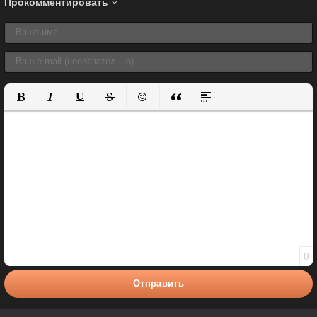
Прокомментировать
Полужирный
Курсив
Подчеркнутый
Зачеркнутый
Вставить смайлик
Вставка цитаты
Вставка спойлера
0
Отправить