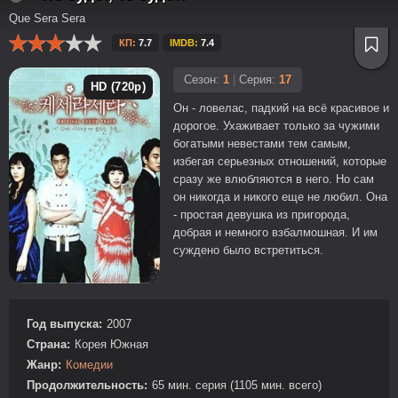
Que Sera Sera
КП:
7.7
IMDB:
7.4
Сезон:
1
|
Серия:
17
HD (720p)
Он - ловелас, падкий на всё красивое и
дорогое. Ухаживает только за чужими
богатыми невестами тем самым,
избегая серьезных отношений, которые
сразу же влюбляются в него. Но сам
он никогда и никого еще не любил. Она
- простая девушка из пригорода,
добрая и немного взбалмошная. И им
суждено было встретиться.
Год выпуска:
2007
Страна:
Корея Южная
Жанр:
Комедии
Продолжительность:
65 мин. серия (1105 мин. всего)