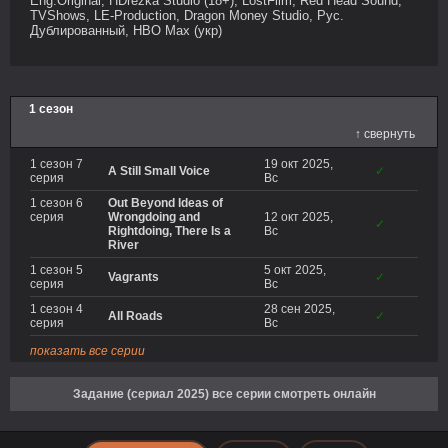
Eng.Original, HDrezka Studio (18+), LostFilm, Red Head Sound,
TVShows, LE-Production, Dragon Money Studio, Рус.
Дублированный, HBO Max (укр)
1 сезон
↑ свернуть
1 сезон 7
19 окт 2025,
A Still Small Voice
✓
серия
Вс
1 сезон 6
Out Beyond Ideas of
серия
Wrongdoing and
12 окт 2025,
✓
Rightdoing, There Is a
Вс
River
1 сезон 5
5 окт 2025,
Vagrants
✓
серия
Вс
1 сезон 4
28 сен 2025,
All Roads
✓
серия
Вс
показать все серии
Задание (сериал 2025) все серии смотреть онлайн