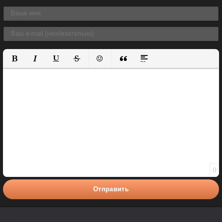
Полужирный
Курсив
Подчеркнутый
Зачеркнутый
Вставить смайлик
Вставка цитаты
Вставка спойлера
0
Отправить