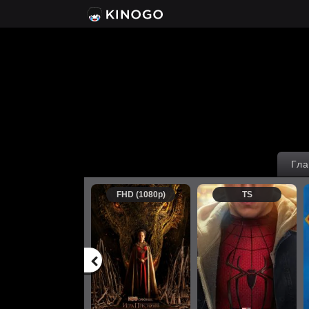
Гла
FHD (1080p)
TS