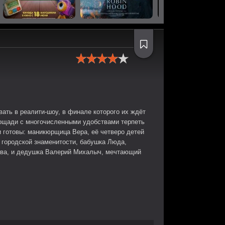
ать в реалити-шоу, в финале которого их ждёт
лощади с многочисленными удобствами терпеть
и готовы: маникюрщица Вера, её четверо детей
ь городской знаменитости, бабушка Люда,
ива, и дедушка Валерий Михалыч, мечтающий