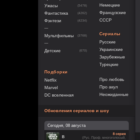
Немецкие
Ужасы
(5478)
Французские
Фантастика
(4262)
СССР
Фэнтези
(4234)
—
Сериалы
Мультфильмы
(3768)
Русские
—
Украинские
Детские
(670)
Зарубежные
Турецкие
Подборки
Про любовь
Netflix
Про акул
Marvel
Неожиданные
DC вселенная
Обновления сериалов и шоу
Сегодня, 08 августа
8 серия
В
(Рус. Проф. многоголосый,