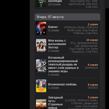
изоляции
Eng.Original, Рус. Люб.
одноголосый, Vlad Dorf,
13 сезон
Cold Film)
Вчера, 07 августа
2 серия
Ковчег
(HDRezka Studio, HDRezka
3 сезон
Studio (укр), Eng.Original,
TVShows, Cold Film)
10 серия
Моя жизнь с
(Рус. Дублированный,
мальчиками
Укр. Дубльований,
Уолтер
Eng.Original, Так Треба
3 сезон
Продакшн, Cold Film)
Изгнанный
реинкарнированный
тяжёлый рыцарь не
6 серия
имеет себе равных в
(AniMaunt)
знаниях игры
1 сезон
Возможная любовь
8 серия
1 сезон
(MyDizi)
Звёздный
3 серия
(LostFilm, HDRezka Studio,
путь:
TVShows, Цікава Ідея
Странные
(укр), Eng.Original,
новые