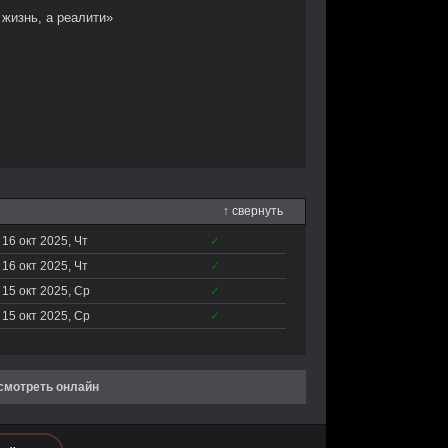
 жизнь, а реалити»
↑ свернуть
16 окт 2025, Чт
✓
16 окт 2025, Чт
✓
15 окт 2025, Ср
✓
15 окт 2025, Ср
✓
 смотреть онлайн