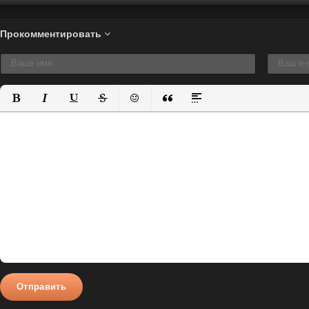
Прокомментировать
Полужирный
Курсив
Подчеркнутый
Зачеркнутый
Вставить смайлик
Вставка цитаты
Вставка спойлера
Отправить