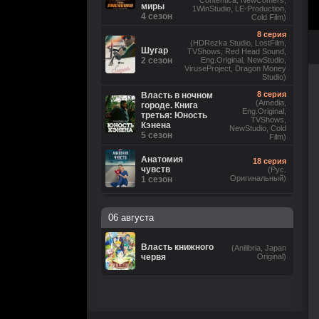
Contentica, NewComers,
миры
1WinStudio, LE-Production,
4 сезон
Cold Film)
8 серия
(HDRezka Studio, LostFilm,
Шугар
TVShows, Red Head Sound,
2 сезон
Eng.Original, NewStudio,
ViruseProject, Dragon Money
Studio)
8 серия
Власть в ночном
(Amedia,
городе. Книга
Eng.Original,
третья: Юность
TVShows,
Кэнена
NewStudio, Cold
5 сезон
Film)
Анатомия
18 серия
чувств
(Рус.
Оригинальный)
1 сезон
6 серия
(Невафильм, LostFilm,
06 августа
HDRezka Studio, Eng.Original,
DniproFilm (укр), TVShows,
Бункер
NewComers, Red Head Sound,
3 сезон
1WinStudio, LE-Production, М.
Власть книжного
(Anilibria, Japan
Яроцкий, Cold Film, rus0, rus1,
червя
Original)
rus2, rus3, rus4, rus5, rus6,
eng7)
Коп-звезда
13 серия
1 сезон
(Рус. Оригинальный)