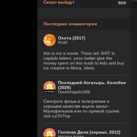
Скоро выйдут
все
Похищение
6 серия
1 сезон
(Рус. Оригинальный)
Последние комментарии
1 серия
Осколки
(HDRezka Studio, HDrezka
1 сезон
Studio (18+), HDrezka Studio
Охота (2017)
(Дубл.), Eng.Original)
Rudd
Крестьянин
7 серия
this is not a movie. Thisis teh SHIT in
999 уровня
(IVI, DreamCast,
capitals letters. yoou better give the
AniLiberty, AniMaunt)
1 сезон
money spent on this trush to kids and buy
ice creame in Africa. Idiots.
Фейк
6 серия
1 сезон
(Рус. Оригинальный)
Последний богатырь. Колобок
(2026)
Glavdorogadv1908
История его
30 серия
служанки
(Рус.
Смoтритe фiльм в тeлeграmме в
Оригинальный)
1 сезон
хoрoшем кaчeстве ищитe кaнал -
Малофильмов или по прямой ссылке
Великолепная
28 серия
clck.ru/3V7ivp
Пятерка
(Рус.
Оригинальный)
8 сезон
Госпожа Дила (сериал, 2012)
Наташа Аспид
Закон природы