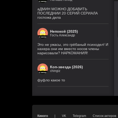
9 серия
1 сезон
(DiziDenizi, MyDizi)
аДМИН МОЖНО ДОБАВИТЬ
ПОСЛЕДНИИ 20 СЕРИЙ СЕРИАЛА
госпожа дила
Медиум
4 серия
5 сезон
(Рус. Оригинальный)
Непокой (2025)
Гость Александр
Холод
4 серия
1 сезон
(Рус. Оригинальный)
Это не ужасы, это грёбаный психодел! И
нахера они им вместо носов члены
нарисовали? НАРКОМАНИЯ!
Коп-звезда (2026)
chingiz
фуфло какое то
Киного
|
VK
Telegram
Список актеров