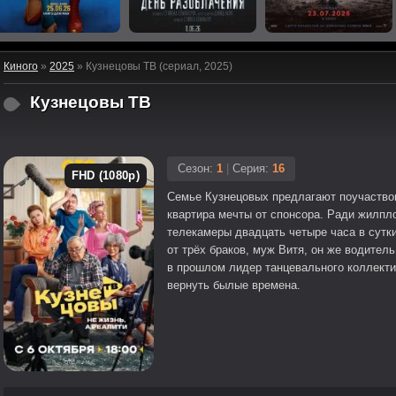
Киного
»
2025
» Кузнецовы ТВ (сериал, 2025)
Кузнецовы ТВ
Сезон:
1
|
Серия:
16
FHD (1080p)
Семье Кузнецовых предлагают поучаствов
квартира мечты от спонсора. Ради жилп
телекамеры двадцать четыре часа в сутк
от трёх браков, муж Витя, он же водител
в прошлом лидер танцевального коллект
вернуть былые времена.