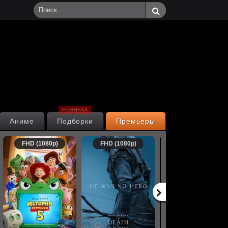
НОВИНКА
Аниме
Подборки
Премьеры
FHD (1080p)
FHD (1080p)
FHD (1080p)