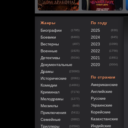
Жанры
По году
Биографии
2025
(1795)
(836)
80
1
2
3
4
5
Боевики
2024
(8483)
(945)
Вестерны
2023
(497)
(1096)
Военные
2022
(1925)
(1756)
Детективы
2021
(5034)
(1891)
Документальные
2020
(3004)
Драмы
(23093)
По странам
Исторические
(2061)
Американские
Комедии
(14661)
Английские
Криминал
(7174)
Русские
Мелодрамы
(1277)
Украинские
Мюзиклы
(849)
Корейские
Приключения
(5411)
Казахстанские
Семейные
(3882)
Индийские
Триллеры
(10592)