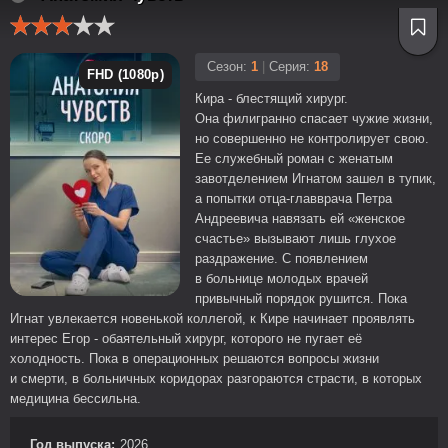
Сезон:
1
|
Серия:
18
FHD (1080p)
Кира - блестящий хирург.
Она филигранно спасает чужие жизни,
но совершенно не контролирует свою.
Ее служебный роман с женатым
завотделением Игнатом зашел в тупик,
а попытки отца-главврача Петра
Андреевича навязать ей «женское
счастье» вызывают лишь глухое
раздражение. С появлением
в больнице молодых врачей
привычный порядок рушится. Пока
Игнат увлекается новенькой коллегой, к Кире начинает проявлять
интерес Егор - обаятельный хирург, которого не пугает её
холодность. Пока в операционных решаются вопросы жизни
и смерти, в больничных коридорах разгораются страсти, в которых
медицина бессильна.
Год выпуска:
2026