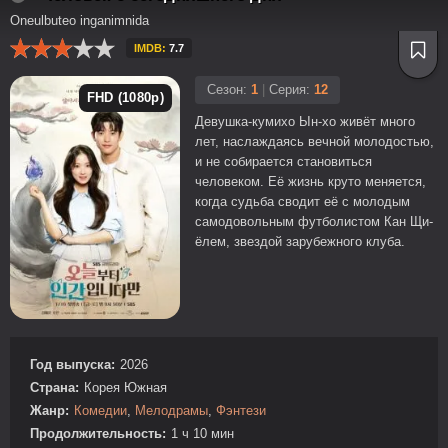
Oneulbuteo inganimnida
IMDB:
7.7
Сезон:
1
|
Серия:
12
FHD (1080p)
Девушка-кумихо Ын-хо живёт много
лет, наслаждаясь вечной молодостью,
и не собирается становиться
человеком. Её жизнь круто меняется,
когда судьба сводит её с молодым
самодовольным футболистом Кан Щи-
ёлем, звездой зарубежного клуба.
Год выпуска:
2026
Страна:
Корея Южная
Жанр:
Комедии
,
Мелодрамы
,
Фэнтези
Продолжительность:
1 ч 10 мин