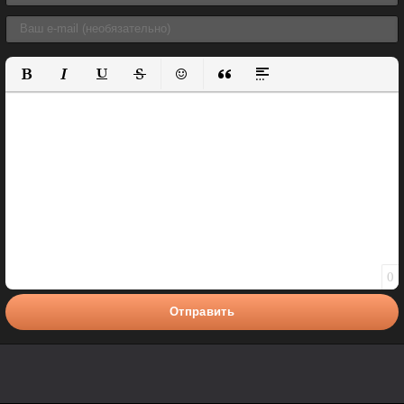
Полужирный
Курсив
Подчеркнутый
Зачеркнутый
Вставить смайлик
Вставка цитаты
Вставка спойлера
0
Отправить