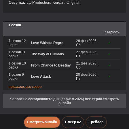
Озвучка:
LE-Production, Korean. Original
1 сезон
↑ свернуть
1 сезон 12
28 фев 2026,
Love Without Regret
✓
серия
Сб
1 сезон 11
27 фев 2026,
The Way of Humans
✓
серия
Пт
1 сезон 10
21 фев 2026,
From Chance to Destiny
✓
серия
Сб
1 сезон 9
20 фев 2026,
Love Attack
✓
серия
Пт
показать все серии
Человек с сегодняшнего дня (сериал 2026) все серии смотреть
онлайн
Смотреть онлайн
Плеер #2
Трейлер