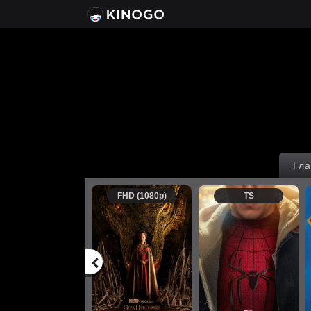
Гла
FHD (1080p)
TS