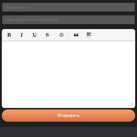
Полужирный
Курсив
Подчеркнутый
Зачеркнутый
Вставить смайлик
Вставка цитаты
Вставка спойлера
0
Отправить