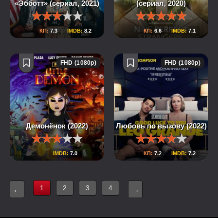
«Эбботт» (сериал, 2021)
(сериал, 2020)
КП:
7.3
IMDB:
8.2
КП:
6.6
IMDB:
7.1
FHD (1080p)
FHD (1080p)
Демонёнок (2022)
Любовь по вызову (2022)
IMDB:
7.0
КП:
7.2
IMDB:
7.2
1
2
3
4
←
→