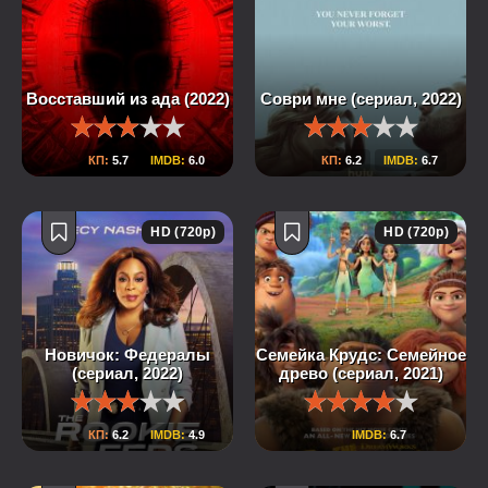
Восставший из ада (2022)
Соври мне (сериал, 2022)
КП:
5.7
IMDB:
6.0
КП:
6.2
IMDB:
6.7
HD (720p)
HD (720p)
Новичок: Федералы
Семейка Крудс: Семейное
(сериал, 2022)
древо (сериал, 2021)
КП:
6.2
IMDB:
4.9
IMDB:
6.7