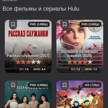
бесплатно.
Все фильмы и сериалы Hulu
FHD (1080p)
FHD (1080p)
Большой потенциал
Рассказ служанки (2017)
(сериал, 2024)
КП:
7.9
IMDB:
8.4
КП:
7.2
IMDB:
7.1
FHD (1080p)
HD (720p)