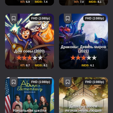
КП:
6.9
IMDB:
7.4
КП:
7.0
IMDB:
8.1
FHD (1080p)
FHD (1080p)
Драконы: Девять миров
Дом совы (2020)
(2021)
КП:
8.7
IMDB:
8.1
IMDB:
6.1
FHD (1080p)
FHD (1080p)
Девять совсем
Начальная школа
незнакомых людей