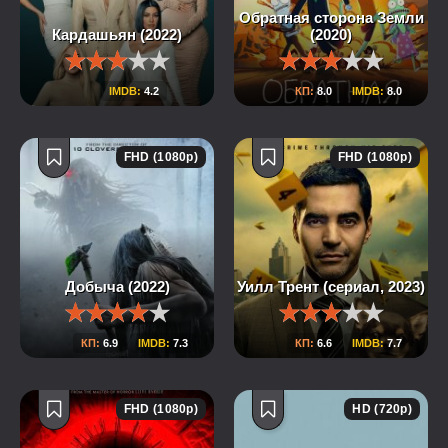
Обратная сторона Земли
Кардашьян (2022)
(2020)
IMDB:
4.2
КП:
8.0
IMDB:
8.0
FHD (1080p)
FHD (1080p)
Добыча (2022)
Уилл Трент (сериал, 2023)
КП:
6.9
IMDB:
7.3
КП:
6.6
IMDB:
7.7
FHD (1080p)
HD (720p)