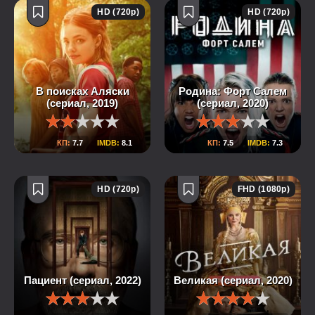
HD (720p)
HD (720p)
В поисках Аляски
Родина: Форт Салем
(сериал, 2019)
(сериал, 2020)
КП:
7.7
IMDB:
8.1
КП:
7.5
IMDB:
7.3
HD (720p)
FHD (1080p)
Пациент (сериал, 2022)
Великая (сериал, 2020)