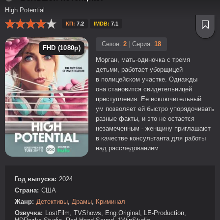
High Potential
КП:
7.2
IMDB:
7.1
Сезон:
2
|
Серия:
18
FHD (1080p)
Морган, мать-одиночка с тремя
детьми, работает уборщицей
в полицейском участке. Однажды
она становится свидетельницей
преступления. Ее исключительный
ум позволяет ей быстро упорядочивать
разные факты, и это не остается
незамеченным - женщину приглашают
в качестве консультанта для работы
над расследованием.
Год выпуска:
2024
Страна:
США
Жанр:
Детективы
,
Драмы
,
Криминал
Озвучка:
LostFilm, TVShows, Eng.Original, LE-Production,