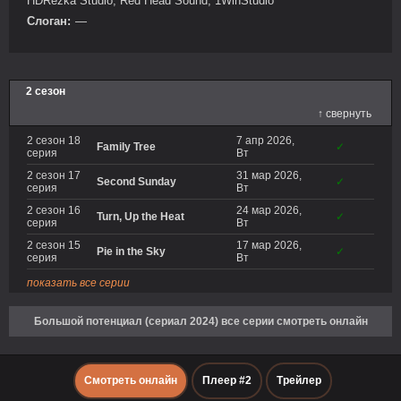
HDRezka Studio, Red Head Sound, 1WinStudio
Слоган:
—
2 сезон
↑ свернуть
2 сезон 18
7 апр 2026,
Family Tree
✓
серия
Вт
2 сезон 17
31 мар 2026,
Second Sunday
✓
серия
Вт
2 сезон 16
24 мар 2026,
Turn, Up the Heat
✓
серия
Вт
2 сезон 15
17 мар 2026,
Pie in the Sky
✓
серия
Вт
показать все серии
Большой потенциал (сериал 2024) все серии смотреть онлайн
Смотреть онлайн
Плеер #2
Трейлер