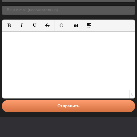
Полужирный
Курсив
Подчеркнутый
Зачеркнутый
Вставить смайлик
Вставка цитаты
Вставка спойлера
0
Отправить